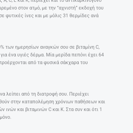
A, C, E και K, περιέχει και το αντικαρκινογόνο
ρεμένο στον ατμό, με την “αχνιστή” εκδοχή του
ε φυτικές ίνες και με μόλις 31 θερμίδες ανά
0% των ημερησίων αναγκών σου σε βιταμίνη C,
για ένα υγιές δέρμα. Μία μερίδα πεπόνι έχει 64
 προέρχονται από τα φυσικά σάκχαρα του
να λείπει από τη διατροφή σου. Περιέχει
οηθούν στην καταπολέμηση χρόνιων παθήσεων και
ν ινών και βιταμινών C και Κ. Στα συν και ότι 1
μόνο.