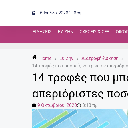
Μετάβαση
στο
6 Ιουλίου, 2026 11:16 πμ
περιεχόμενο
ΕΙΔΉΣΕΙΣ
ΕΥ ΖΗΝ
ΣΧΈΣΕΙΣ & ΣΕΞ
ΟΙΚΟ
Home
»
Ευ Ζην
»
Διατροφή-Άσκηση
»
14 τροφές που μπορείς να τρως σε απεριόρι
14 τροφές που μπ
απεριόριστες πο
9 Οκτωβρίου, 2020
8:18 πμ