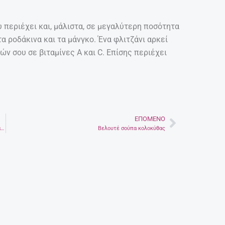
υ περιέχει και, μάλιστα, σε μεγαλύτερη ποσότητα
α ροδάκινα και τα μάνγκο. Ένα φλιτζάνι αρκεί
ν σου σε βιταμίνες A και C. Επίσης περιέχει
ΕΠΌΜΕΝΟ
Next
Καρκίνος θυρεοειδούς: Τα συμπτώματα και οι επιλογές θεραπείας
Βελουτέ σούπα κολοκύθας