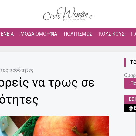
ΓΈΝΕΙΑ
ΜΌΔΑ-ΟΜΟΡΦΙΆ
ΠΟΛΙΤΙΣΜΌΣ
ΚΟΥΣ-ΚΟΥΣ
Π
ΤΟ
στες ποσότητες
Ομορ
ορείς να τρως σε
Πε
σότητες
ED
@ 