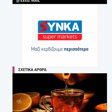
@ ΈΧΕΙΣ MAIL
ΣΧΕΤΙΚΆ ΆΡΘΡΑ