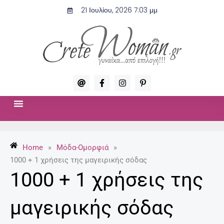
Μετάβαση
21 Ιουλίου, 2026 7:03 μμ
στο
περιεχόμενο
A
F
I
P
t
a
n
i
c
s
n
e
t
t
b
a
e
o
g
r
ΣΧΈΣΕΙΣ & ΣΕΞ
ΜΌΔΑ-ΟΜΟΡΦΙΆ
o
r
e
k
a
s
-
m
t
Home
»
Μόδα-Ομορφιά
»
f
-
p
1000 + 1 χρήσεις της μαγειρικής σόδας
1000 + 1 χρήσεις της
μαγειρικής σόδας