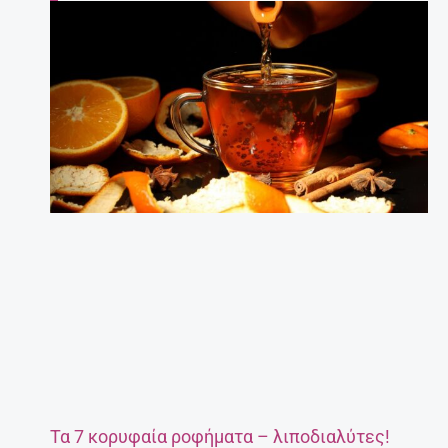
Τα 7 κορυφαία ροφήματα – λιποδιαλύτες!