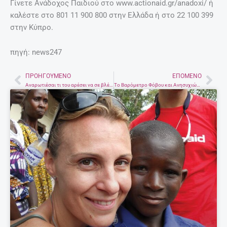
Γίνετε Ανάδοχος Παιδιού στο www.actionaid.gr/anadoxi/ ή
καλέστε στο 801 11 900 800 στην Ελλάδα ή στο 22 100 399
στην Κύπρο.
πηγή: news247
ΠΡΟΗΓΟΎΜΕΝΟ
ΕΠΌΜΕΝΟ
Prev
Nex
Αναρωτιέσαι τι του αρέσει να σε βλέπει να (του) κάνεις την επίμαχη ώρα; 10 άντρες απαντούν.
Το Βαρόμετρο Φόβου και Ανησυχιών των Ελλήνων για το 2017