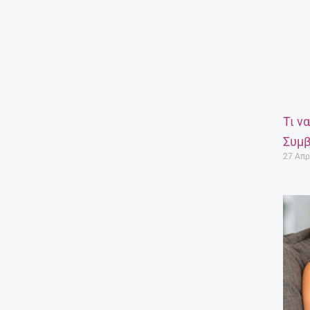
Τι ν
Συμβ
27 Απρ