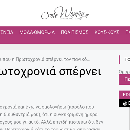
ΓΈΝΕΙΑ
ΜΌΔΑ-ΟΜΟΡΦΙΆ
ΠΟΛΙΤΙΣΜΌΣ
ΚΟΥΣ-ΚΟΥΣ
Π
ι που η Πρωτοχρονιά σπέρνει τον πανικό…
ΤΟ
ρωτοχρονιά σπέρνει
Ομορ
Πε
ED
@ 
τοχρονιά και έχω να ομολογήσω (παρόλο που
η διευθύντριά μου), ότι η συγκεκριμένη ημέρα
όγους μου γι’ αυτό. Αλλά επειδή πιστεύω ότι δεν
την Πρωτοχρονιά κάτι το τρομακτικό, αποφάσισα