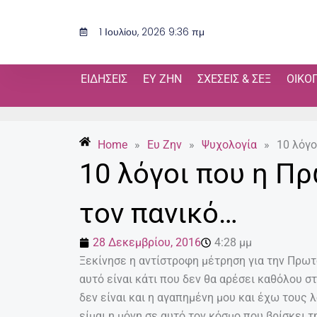
Μετάβαση
στο
1 Ιουλίου, 2026 9:36 πμ
περιεχόμενο
ΕΙΔΉΣΕΙΣ
ΕΥ ΖΗΝ
ΣΧΈΣΕΙΣ & ΣΕΞ
ΟΙΚΟ
Home
»
Ευ Ζην
»
Ψυχολογία
»
10 λόγο
10 λόγοι που η Π
τον πανικό…
28 Δεκεμβρίου, 2016
4:28 μμ
Ξεκίνησε η αντίστροφη μέτρηση για την Πρω
αυτό είναι κάτι που δεν θα αρέσει καθόλου στ
δεν είναι και η αγαπημένη μου και έχω τους λ
είμαι η μόνη σε αυτό τον κόσμο που βρίσκει 