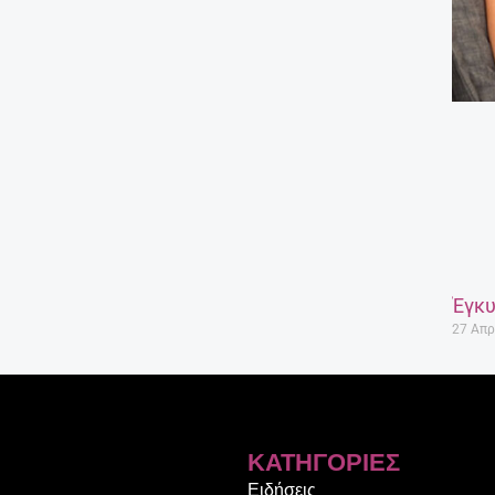
Έγκυ
27 Απρ
ΚΑΤΗΓΟΡΊΕΣ
Ειδήσεις