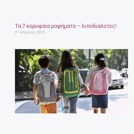
Τα 7 κορυφαία ροφήματα – λιποδιαλύτες!
27 Απριλίου, 2025