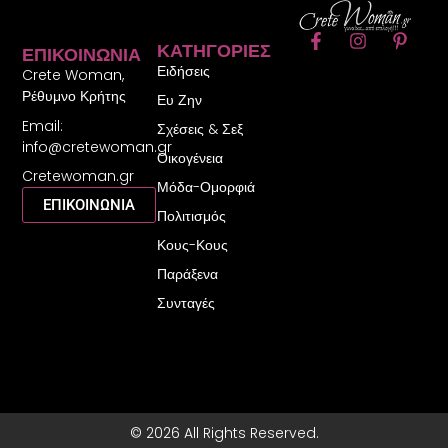
F
I
P
ΚΑΤΗΓΟΡΊΕΣ
ΕΠΙΚΟΙΝΩΝΊΑ
a
n
i
Ειδήσεις
c
s
n
Crete Woman,
e
t
t
Ρέθυμνο Κρήτης
Ευ Ζην
b
a
e
Email:
o
g
r
Σχέσεις & Σεξ
o
r
e
info@cretewoman.gr
Οικογένεια
k
a
s
Cretewoman.gr
-
m
t
Μόδα-Ομορφιά
f
-
ΕΠΙΚΟΙΝΩΝΙΑ
Πολιτισμός
p
Κους-Κους
Παράξενα
Συνταγές
© 2026 All Rights Reserved.