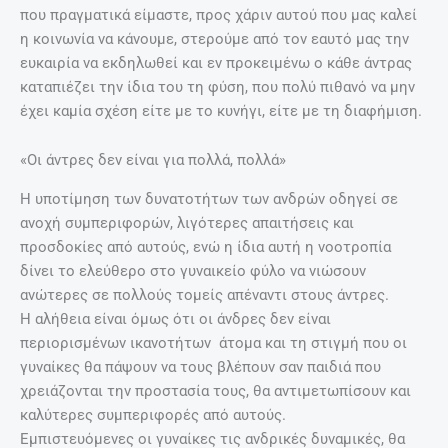
που πραγματικά είμαστε, προς χάριν αυτού που μας καλεί
η κοινωνία να κάνουμε, στερούμε από τον εαυτό μας την
ευκαιρία να εκδηλωθεί και εν προκειμένω ο κάθε άντρας
καταπιέζει την ίδια του τη φύση, που πολύ πιθανό να μην
έχει καμία σχέση είτε με το κυνήγι, είτε με τη διαφήμιση.
«Οι άντρες δεν είναι για πολλά, πολλά»
Η υποτίμηση των δυνατοτήτων των ανδρών οδηγεί σε
ανοχή συμπεριφορών, λιγότερες απαιτήσεις και
προσδοκίες από αυτούς, ενώ η ίδια αυτή η νοοτροπία
δίνει το ελεύθερο στο γυναικείο φύλο να νιώσουν
ανώτερες σε πολλούς τομείς απέναντι στους άντρες.
Η αλήθεια είναι όμως ότι οι άνδρες δεν είναι
περιορισμένων ικανοτήτων άτομα και τη στιγμή που οι
γυναίκες θα πάψουν να τους βλέπουν σαν παιδιά που
χρειάζονται την προστασία τους, θα αντιμετωπίσουν και
καλύτερες συμπεριφορές από αυτούς.
Εμπιστευόμενες οι γυναίκες τις ανδρικές δυναμικές, θα