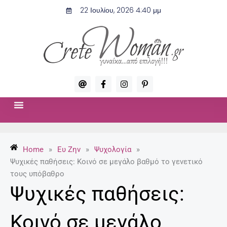
Μετάβαση
22 Ιουλίου, 2026 4:40 μμ
στο
περιεχόμενο
A
F
I
P
t
a
n
i
c
s
n
e
t
t
b
a
e
o
g
r
ΣΧΈΣΕΙΣ & ΣΕΞ
ΜΌΔΑ-ΟΜΟΡΦΙΆ
o
r
e
k
a
s
-
m
t
Home
»
Ευ Ζην
»
Ψυχολογία
»
f
-
p
Ψυχικές παθήσεις: Κοινό σε μεγάλο βαθμό το γενετικό
τους υπόβαθρο
Ψυχικές παθήσεις:
Κοινό σε μεγάλο