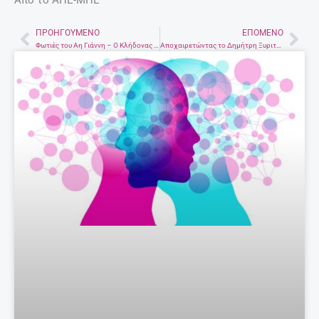
ΠΡΟΗΓΟΎΜΕΝΟ
ΕΠΌΜΕΝΟ
Prev
Nex
Φωτιές του Αη Γιάννη – Ο Κλήδονας θα σου πει το παλικάρι που θα παντρευτείς
Αποχαιρετώντας το Δημήτρη Ξυριτάκη