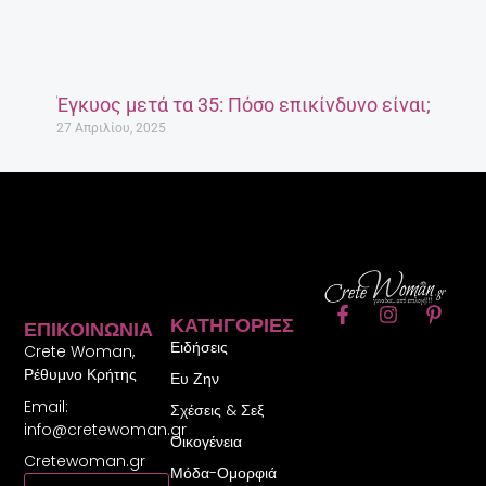
Έγκυος μετά τα 35: Πόσο επικίνδυνο είναι;
27 Απριλίου, 2025
F
I
P
ΚΑΤΗΓΟΡΊΕΣ
ΕΠΙΚΟΙΝΩΝΊΑ
a
n
i
Ειδήσεις
c
s
n
Crete Woman,
e
t
t
Ρέθυμνο Κρήτης
Ευ Ζην
b
a
e
Email:
o
g
r
Σχέσεις & Σεξ
o
r
e
info@cretewoman.gr
Οικογένεια
k
a
s
Cretewoman.gr
-
m
t
Μόδα-Ομορφιά