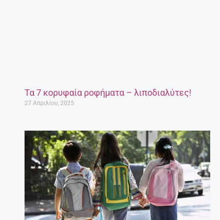
Τα 7 κορυφαία ροφήματα – λιποδιαλύτες!
27 Απριλίου, 2025