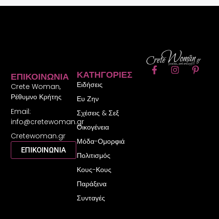
F
I
P
ΚΑΤΗΓΟΡΊΕΣ
ΕΠΙΚΟΙΝΩΝΊΑ
a
n
i
Ειδήσεις
c
s
n
Crete Woman,
e
t
t
Ρέθυμνο Κρήτης
Ευ Ζην
b
a
e
Email:
o
g
r
Σχέσεις & Σεξ
o
r
e
info@cretewoman.gr
Οικογένεια
k
a
s
Cretewoman.gr
-
m
t
Μόδα-Ομορφιά
f
-
ΕΠΙΚΟΙΝΩΝΙΑ
Πολιτισμός
p
Κους-Κους
Παράξενα
Συνταγές