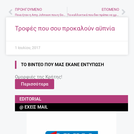
ΠΡΟΗΓΟΎΜΕΝΟ
ΕΠΌΜΕΝΟ
Prev
Nex
Ποια ήταν η Amy Johnson που η Google της αφιερώνει το σημερινό doogle
Τα καλλυντικά που δεν πρέπει να χρησιμοποιείτε κατά τη διάρκεια της εγκυμοσύνης
Τροφές που σου προκαλούν αϋπνία
1 Ιουλίου, 2017
ΤΟ ΒΊΝΤΕΟ ΠΟΥ ΜΑΣ ΈΚΑΝΕ ΕΝΤΎΠΩΣΗ
Ομορφιές της Κρήτης!
Περισσότερα
EDITORIAL
@ ΈΧΕΙΣ MAIL