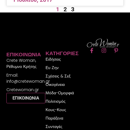
1
2
3
F
I
P
ΚΑΤΗΓΟΡΊΕΣ
ΕΠΙΚΟΙΝΩΝΊΑ
a
n
i
Ειδήσεις
c
s
n
Crete Woman,
e
t
t
Ρέθυμνο Κρήτης
Ευ Ζην
b
a
e
Email:
o
g
r
Σχέσεις & Σεξ
o
r
e
info@cretewoman.gr
Οικογένεια
k
a
s
Cretewoman.gr
-
m
t
Μόδα-Ομορφιά
f
-
ΕΠΙΚΟΙΝΩΝΙΑ
Πολιτισμός
p
Κους-Κους
Παράξενα
Συνταγές