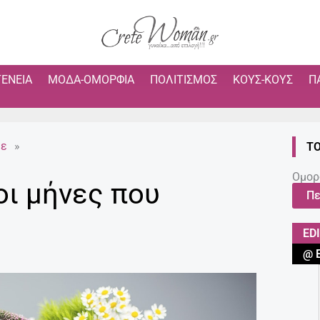
ΓΈΝΕΙΑ
ΜΌΔΑ-ΟΜΟΡΦΙΆ
ΠΟΛΙΤΙΣΜΌΣ
ΚΟΥΣ-ΚΟΥΣ
Π
με
»
ΤΟ
Ομορ
οι μήνες που
Πε
ED
@ 