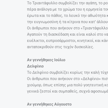
Το Τριαντάφυλλο συμβολίζει την αγάπη, το ρομ
πέρα ανάλογα με το χρώμα του η ερμηνεία το
έρωτα και το πάθος, το λευκό την αθωότητα κ
την ευγνωμοσύνη ή τα κίτρινα που κατ’ άλλο
Οι άνθρωποι που ανήκουν στο «Τριαντάφυλλο»
Αγαπούν τη διασκέδαση και είναι καλοί στο να
ευέλικτοι, ευπροσάρμοστοι, κινητικοί, και κ
ανταποκριθούν στις τυχόν δυσκολίες.
Αν γεννήθηκες Ιούλιο
Δελφίνιο
Το Δελφίνιο συμβολίζει κυρίως την καλή τύχη 
Οι άνθρωποι που ανήκουν στο «Δελφίνιο» πισ
χιούμορ, όπως επίσης μια πολύ γοητευτική κ
γενικά ζεστοί και συμπαθείς, συχνά αφοσιωμέ
Αν γεννήθηκες Αύγουστο