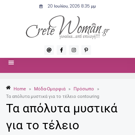
Μετάβαση
20 Ιουλίου, 2026 8:35 μμ
στο
περιεχόμενο
A
F
I
P
t
a
n
i
c
s
n
e
t
t
b
a
e
o
g
r
ΣΧΈΣΕΙΣ & ΣΕΞ
ΜΌΔΑ-ΟΜΟΡΦΙΆ
o
r
e
k
a
s
-
m
t
Home
»
Μόδα-Ομορφιά
»
Πρόσωπο
»
f
-
p
Τα απόλυτα μυστικά για το τέλειο contouring
Τα απόλυτα μυστικά
για το τέλειο