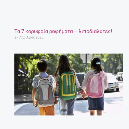
Τα 7 κορυφαία ροφήματα – λιποδιαλύτες!
27 Απριλίου, 2025