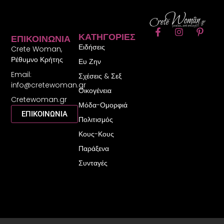
F
I
P
ΚΑΤΗΓΟΡΊΕΣ
ΕΠΙΚΟΙΝΩΝΊΑ
a
n
i
Ειδήσεις
c
s
n
Crete Woman,
e
t
t
Ρέθυμνο Κρήτης
Ευ Ζην
b
a
e
Email:
o
g
r
Σχέσεις & Σεξ
o
r
e
info@cretewoman.gr
Οικογένεια
k
a
s
Cretewoman.gr
-
m
t
Μόδα-Ομορφιά
f
-
ΕΠΙΚΟΙΝΩΝΙΑ
Πολιτισμός
p
Κους-Κους
Παράξενα
Συνταγές