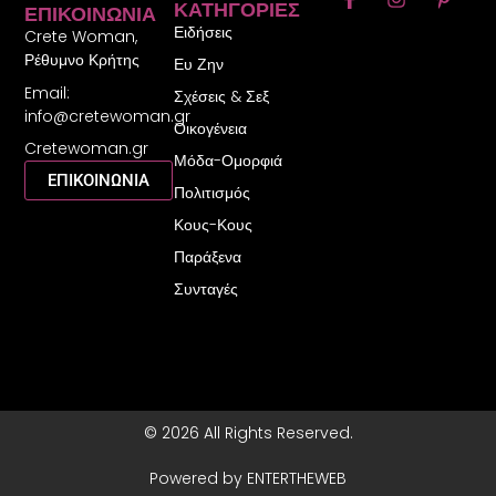
ΚΑΤΗΓΟΡΊΕΣ
ΕΠΙΚΟΙΝΩΝΊΑ
a
n
i
Ειδήσεις
c
s
n
Crete Woman,
e
t
t
Ρέθυμνο Κρήτης
Ευ Ζην
b
a
e
Email:
o
g
r
Σχέσεις & Σεξ
o
r
e
info@cretewoman.gr
Οικογένεια
k
a
s
Cretewoman.gr
-
m
t
Μόδα-Ομορφιά
f
-
ΕΠΙΚΟΙΝΩΝΙΑ
Πολιτισμός
p
Κους-Κους
Παράξενα
Συνταγές
© 2026 All Rights Reserved.
Powered by ENTERTHEWEB