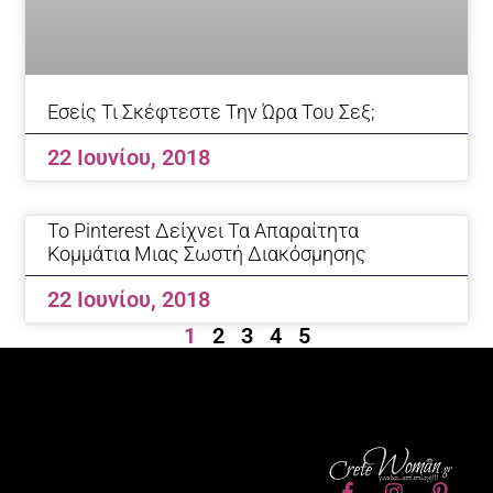
Εσείς Τι Σκέφτεστε Την Ώρα Του Σεξ;
22 Ιουνίου, 2018
Το Pinterest Δείχνει Τα Απαραίτητα
Κομμάτια Μιας Σωστή Διακόσμησης
22 Ιουνίου, 2018
1
2
3
4
5
F
I
P