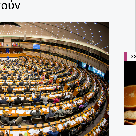
τούν
Σ