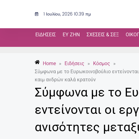
Μετάβαση
στο
1 Ιουλίου, 2026 10:39 πμ
περιεχόμενο
ΕΙΔΉΣΕΙΣ
ΕΥ ΖΗΝ
ΣΧΈΣΕΙΣ & ΣΕΞ
ΟΙΚΟ
Home
»
Ειδήσεις
»
Κόσμος
»
Σύμφωνα με το Ευρωκοινοβούλιο εντείνονται
καιμ ανδρών καλά κρατούν
Σύμφωνα με το Ε
εντείνονται οι ερ
ανισότητες μεταξ