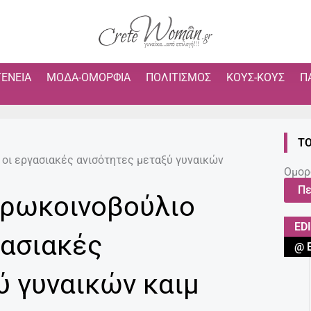
ΓΈΝΕΙΑ
ΜΌΔΑ-ΟΜΟΡΦΙΆ
ΠΟΛΙΤΙΣΜΌΣ
ΚΟΥΣ-ΚΟΥΣ
Π
ΤΟ
 οι εργασιακές ανισότητες μεταξύ γυναικών
Ομορ
Πε
υρωκοινοβούλιο
ED
γασιακές
@ 
ύ γυναικών καιμ