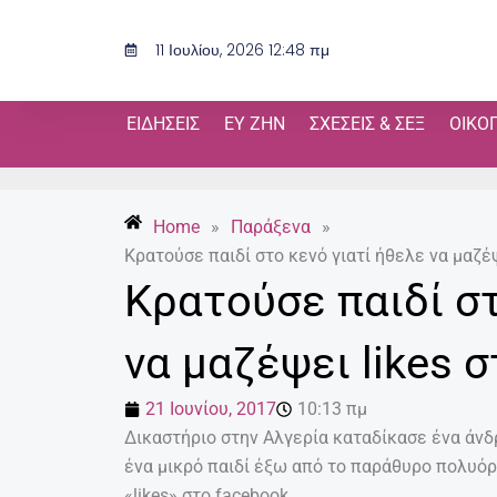
Μετάβαση
στο
11 Ιουλίου, 2026 12:48 πμ
περιεχόμενο
ΕΙΔΉΣΕΙΣ
ΕΥ ΖΗΝ
ΣΧΈΣΕΙΣ & ΣΕΞ
ΟΙΚΟ
Home
»
Παράξενα
»
Kρατούσε παιδί στο κενό γιατί ήθελε να μαζέψ
Kρατούσε παιδί στ
να μαζέψει likes 
21 Ιουνίου, 2017
10:13 πμ
Δικαστήριο στην Αλγερία καταδίκασε ένα άνδ
ένα μικρό παιδί έξω από το παράθυρο πολυό
«likes» στο facebook.