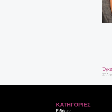
Έγκυ
27 Απρ
ΚΑΤΗΓΟΡΊΕΣ
Ειδήσεις