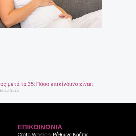
ος μετά τα 35: Πόσο επικίνδυνο είναι;
ιλίου, 2025
ΕΠΙΚΟΙΝΩΝΊΑ
Crete Woman, Ρέθυμνο Κρήτης