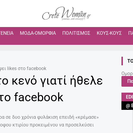
ΓΈΝΕΙΑ
ΜΌΔΑ-ΟΜΟΡΦΙΆ
ΠΟΛΙΤΙΣΜΌΣ
ΚΟΥΣ-ΚΟΥΣ
Π
ΤΟ
ει likes στο facebook
Ομορ
ο κενό γιατί ήθελε
Πε
στο facebook
ED
@ 
ρα σε δυο χρόνια φυλάκιση επειδή «κρέμασε»
ροφου κτιρίου προκειμένου να προσελκύσει