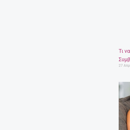
Τι ν
Συμβ
27 Απρ