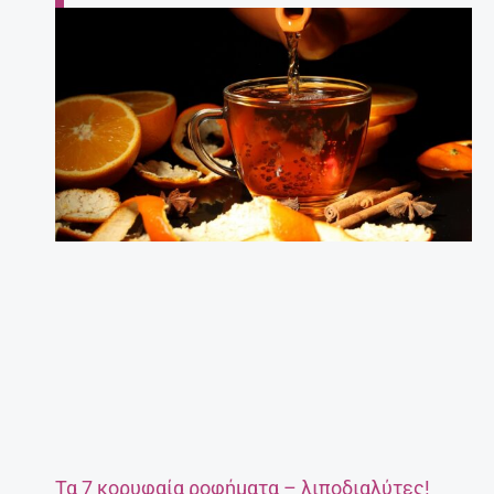
Τα 7 κορυφαία ροφήματα – λιποδιαλύτες!