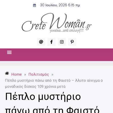
Μετάβαση
30 Ιουλίου, 2026 6:15 πμ
στο
περιεχόμενο
A
F
I
P
t
a
n
i
c
s
n
e
t
t
b
a
e
o
g
r
ΣΧΈΣΕΙΣ & ΣΕΞ
ΜΌΔΑ-ΟΜΟΡΦΙΆ
o
r
e
k
a
s
-
m
t
Home
»
Πολιτισμός
»
f
-
p
Πέπλο μυστήριο πάνω από τη Φαιστό – Άλυτο αίνιγμα ο
μοναδικός δίσκος 109 χρόνια μετά
Πέπλο μυστήριο
πάνω από τη Φαιστό