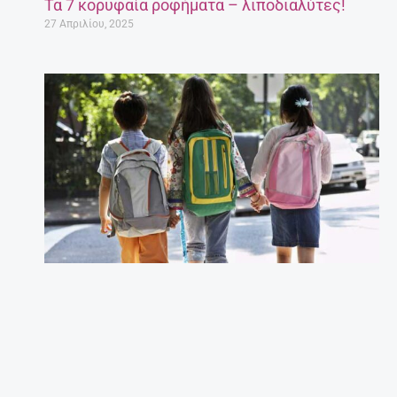
Τα 7 κορυφαία ροφήματα – λιποδιαλύτες!
27 Απριλίου, 2025