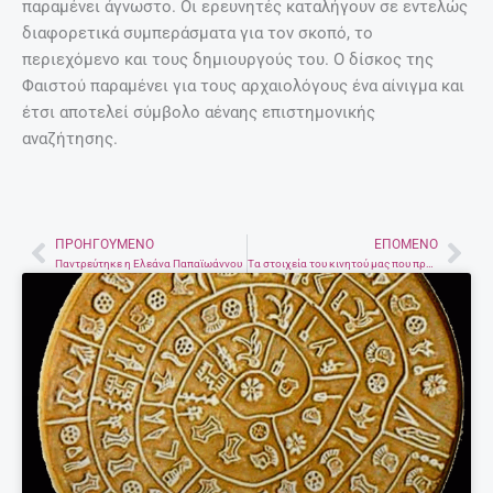
παραμένει άγνωστο. Οι ερευνητές καταλήγουν σε εντελώς
διαφορετικά συμπεράσματα για τον σκοπό, το
περιεχόμενο και τους δημιουργούς του. Ο δίσκος της
Φαιστού παραμένει για τους αρχαιολόγους ένα αίνιγμα και
έτσι αποτελεί σύμβολο αέναης επιστημονικής
αναζήτησης.
ΠΡΟΗΓΟΎΜΕΝΟ
ΕΠΌΜΕΝΟ
Prev
Nex
Παντρεύτηκε η Ελεάνα Παπαϊωάννου
Τα στοιχεία του κινητού μας που πρέπει να ξέρουμε σε περίπτωση κλοπής