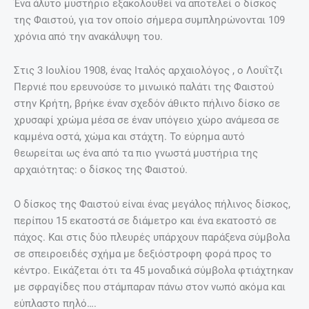
Ένα άλυτο μυστήριο εξακολουθεί να αποτελεί ο δίσκος
της Φαιστού, για τον οποίο σήμερα συμπληρώνονται 109
χρόνια από την ανακάλυψη του.
Στις 3 Ιουλίου 1908, ένας Ιταλός αρχαιολόγος , ο Λουΐτζι
Περνιέ που ερευνούσε το μινωικό παλάτι της Φαιστού
στην Κρήτη, βρήκε έναν σχεδόν άθικτο πήλινο δίσκο σε
χρυσαφί χρώμα μέσα σε έναν υπόγειο χώρο ανάμεσα σε
καμμένα οστά, χώμα και στάχτη. Το εύρημα αυτό
θεωρείται ως ένα από τα πιο γνωστά μυστήρια της
αρχαιότητας: ο δίσκος της Φαιστού.
Ο δίσκος της Φαιστού είναι ένας μεγάλος πήλινος δίσκος,
περίπου 15 εκατοστά σε διάμετρο και ένα εκατοστό σε
πάχος. Και στις δύο πλευρές υπάρχουν παράξενα σύμβολα
σε σπειροειδές σχήμα με δεξιόστροφη φορά προς το
κέντρο. Εικάζεται ότι τα 45 μοναδικά σύμβολα φτιάχτηκαν
με σφραγίδες που στάμπαραν πάνω στον νωπό ακόμα και
εύπλαστο πηλό….