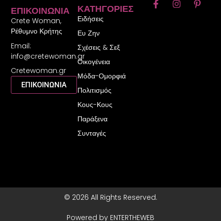
F
I
P
ΚΑΤΗΓΟΡΊΕΣ
ΕΠΙΚΟΙΝΩΝΊΑ
a
n
i
Ειδήσεις
c
s
n
Crete Woman,
e
t
t
Ρέθυμνο Κρήτης
Ευ Ζην
b
a
e
Email:
o
g
r
Σχέσεις & Σεξ
o
r
e
info@cretewoman.gr
Οικογένεια
k
a
s
Cretewoman.gr
-
m
t
Μόδα-Ομορφιά
f
-
ΕΠΙΚΟΙΝΩΝΙΑ
Πολιτισμός
p
Κους-Κους
Παράξενα
Συνταγές
© 2026 All Rights Reserved.
Powered by ENTERTHEWEB