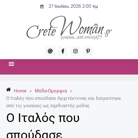
Μετάβαση
27 Ιουλίου, 2026 2:00 πμ
στο
περιεχόμενο
A
F
I
P
t
a
n
i
c
s
n
e
t
t
b
a
e
o
g
r
ΣΧΈΣΕΙΣ & ΣΕΞ
ΜΌΔΑ-ΟΜΟΡΦΙΆ
o
r
e
k
a
s
-
m
t
Home
»
Μόδα-Ομορφιά
»
f
-
p
Ο Ιταλός που σπούδασε Αρχιτέκτονας και λατρεύτηκε
από τις γυναίκες ως σχεδιαστής μόδας
Ο Ιταλός που
σπούδασε