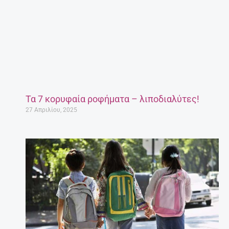
Τα 7 κορυφαία ροφήματα – λιποδιαλύτες!
27 Απριλίου, 2025