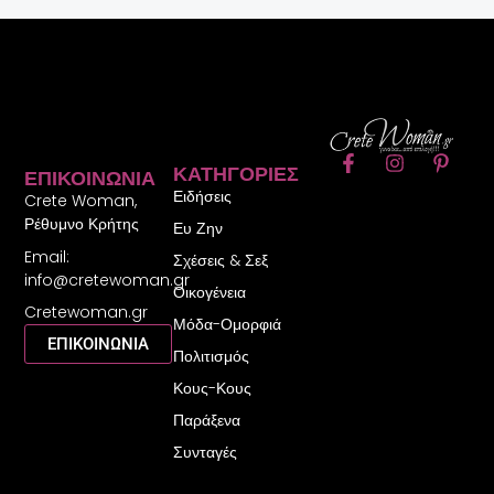
F
I
P
ΚΑΤΗΓΟΡΊΕΣ
ΕΠΙΚΟΙΝΩΝΊΑ
a
n
i
Ειδήσεις
c
s
n
Crete Woman,
e
t
t
Ρέθυμνο Κρήτης
Ευ Ζην
b
a
e
Email:
o
g
r
Σχέσεις & Σεξ
o
r
e
info@cretewoman.gr
Οικογένεια
k
a
s
Cretewoman.gr
-
m
t
Μόδα-Ομορφιά
f
-
ΕΠΙΚΟΙΝΩΝΙΑ
Πολιτισμός
p
Κους-Κους
Παράξενα
Συνταγές