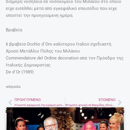
διήμερη νοσηλεία σε νοσοκομείο του Μιλάνου στο οποίο
είχε εισέλθει μετά από εγκεφαλικό επεισόδιο που είχε
υποστεί την προηγούμενη ημέρα.
Βραβεία
6 βραβεία Occhio d´Oro καλύτερου Ιταλού σχεδιαστή
Χρυσό Μετάλλιο Πόλης του Μιλάνου
Commendatore del Ordine decoration από τον Πρόεδρο της
Ιταλικής Δημοκρατίας
De d´Or (1989)
wikipedia
ΠΡΟΗΓΟΎΜΕΝΟ
ΕΠΌΜΕΝΟ
Prev
Nex
Η σωστή εφαρμογή της κρέμας ματιών
Ντομάτα, φτωχή σε θερμίδες, πλούσια σε γεύση και θρεπτική αξία