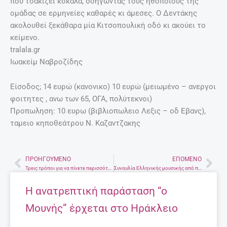
που τσακίζει κόκαλα, οδηγώντας τους ηθοποιούς της
ομάδας σε ερμηνείες καθαρές κι άμεσες. Ο Δεντάκης
ακολουθεί ξεκάθαρα μία Κιτσοπουλική οδό κι ακούει το
κείμενο.
tralala.gr
Ιωακείμ Ναβροζίδης
Είσοδος; 14 ευρώ (κανονικο) 10 ευρώ (μειωμένο – ανεργοι
φοιτητες , ανω των 65, ΟΓΑ, πολύτεκνοι)
Προπωληση: 10 ευρω (βιβλιοπωλειο Λεξις – οδ Εβανς),
ταμειο κηποθεάτρου Ν. Καζαντζακης
ΠΡΟΗΓΟΎΜΕΝΟ
ΕΠΌΜΕΝΟ
Prev
Nex
Τρεις τρόποι για να πίνετε περισσότερο νερό
Συναυλία Ελληνικής μουσικής από παραδοσιακή ως έντεχνη και ρεμπέτικο
Η ανατρεπτική παράσταση “ο
Μουνής” έρχεται στο Ηράκλειο