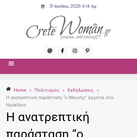
Μετάβαση
31 Ιουλίου, 2026 4:14 πμ
στο
περιεχόμενο
A
F
I
P
t
a
n
i
c
s
n
e
t
t
b
a
e
o
g
r
ΣΧΈΣΕΙΣ & ΣΕΞ
ΜΌΔΑ-ΟΜΟΡΦΙΆ
o
r
e
k
a
s
-
m
t
Home
»
Πολιτισμός
»
Εκδηλώσεις
»
f
-
p
Η ανατρεπτική παράσταση “ο Μουνής” έρχεται στο
Ηράκλειο
Η ανατρεπτική
παράσταση “ο