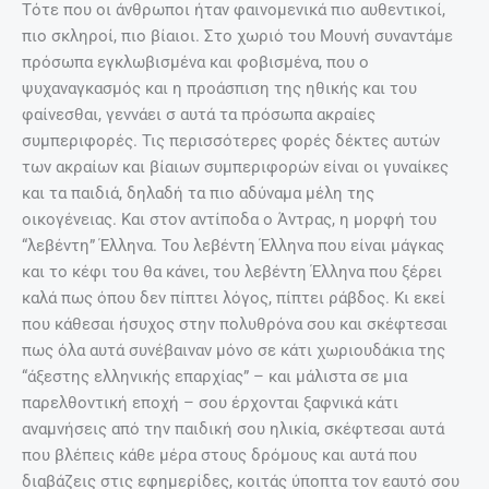
Τότε που οι άνθρωποι ήταν φαινομενικά πιο αυθεντικοί,
πιο σκληροί, πιο βίαιοι. Στο χωριό του Μουνή συναντάμε
πρόσωπα εγκλωβισμένα και φοβισμένα, που ο
ψυχαναγκασμός και η προάσπιση της ηθικής και του
φαίνεσθαι, γεννάει σ αυτά τα πρόσωπα ακραίες
συμπεριφορές. Τις περισσότερες φορές δέκτες αυτών
των ακραίων και βίαιων συμπεριφορών είναι οι γυναίκες
και τα παιδιά, δηλαδή τα πιο αδύναμα μέλη της
οικογένειας. Και στον αντίποδα ο Άντρας, η μορφή του
“λεβέντη” Έλληνα. Του λεβέντη Έλληνα που είναι μάγκας
και το κέφι του θα κάνει, του λεβέντη Έλληνα που ξέρει
καλά πως όπου δεν πίπτει λόγος, πίπτει ράβδος. Κι εκεί
που κάθεσαι ήσυχος στην πολυθρόνα σου και σκέφτεσαι
πως όλα αυτά συνέβαιναν μόνο σε κάτι χωριουδάκια της
“άξεστης ελληνικής επαρχίας” – και μάλιστα σε μια
παρελθοντική εποχή – σου έρχονται ξαφνικά κάτι
αναμνήσεις από την παιδική σου ηλικία, σκέφτεσαι αυτά
που βλέπεις κάθε μέρα στους δρόμους και αυτά που
διαβάζεις στις εφημερίδες, κοιτάς ύποπτα τον εαυτό σου