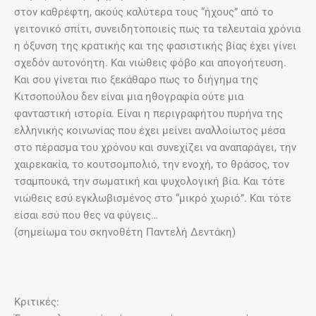
στον καθρέφτη, ακούς καλύτερα τους “ήχους” από το
γειτονικό σπίτι, συνειδητοποιείς πως τα τελευταία χρόνια
η όξυνση της κρατικής και της φασιστικής βίας έχει γίνει
σχεδόν αυτονόητη. Και νιώθεις φόβο και απογοήτευση.
Και σου γίνεται πιο ξεκάθαρο πως το διήγημα της
Κιτσοπούλου δεν είναι μια ηθογραφία ούτε μια
φανταστική ιστορία. Είναι η περιγραφήτου πυρήνα της
ελληνικής κοινωνίας που έχει μείνει αναλλοίωτος μέσα
στο πέρασμα του χρόνου και συνεχίζει να αναπαράγει, την
χαιρεκακία, το κουτσομπολιό, την ενοχή, το θράσος, τον
τσαμπουκά, την σωματική και ψυχολογική βία. Και τότε
νιώθεις εσύ εγκλωβισμένος στο “μικρό χωριό”. Και τότε
είσαι εσύ που θες να φύγεις…
(σημείωμα του σκηνοθέτη Παντελή Δεντάκη)
Κριτικές: