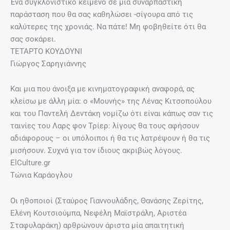
Ένα συγκλονιστικό κείμενο σε μία συναρπαστική
παράσταση που θα σας καθηλώσει -σίγουρα από τις
καλύτερες της χρονιάς. Να πάτε! Μη φοβηθείτε ότι θα
σας σοκάρει.
ΤΕΤΑΡΤΟ ΚΟΥΔΟΥΝΙ
Γιώργος Σαρηγιάννης
Και μια που άνοιξα με κινηματογραφική αναφορά, ας
κλείσω με άλλη μία: ο «Μουνής» της Λένας Κιτσοπούλου
και του Παντελή Δεντάκη νομίζω ότι είναι κάπως σαν τις
ταινίες του Λαρς φον Τρίερ: λίγους θα τους αφήσουν
αδιάφορους – οι υπόλοιποι ή θα τις λατρέψουν ή θα τις
μισήσουν. Συχνά για τον ίδιους ακριβώς λόγους.
ElCulture.gr
Τώνια Καράογλου
Οι ηθοποιοί (Σταύρος Γιαννουλάδης, Θανάσης Ζερίτης,
Ελένη Κουτσιούμπα, Νεφέλη Μαϊστράλη, Αριστέα
Σταφυλαράκη) αρθρώνουν άριστα μία απαιτητική