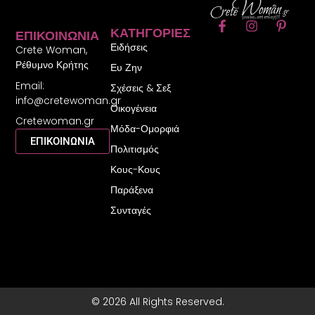
F
I
P
ΚΑΤΗΓΟΡΊΕΣ
ΕΠΙΚΟΙΝΩΝΊΑ
a
n
i
Ειδήσεις
c
s
n
Crete Woman,
e
t
t
Ρέθυμνο Κρήτης
Ευ Ζην
b
a
e
Email:
o
g
r
Σχέσεις & Σεξ
o
r
e
info@cretewoman.gr
Οικογένεια
k
a
s
Cretewoman.gr
-
m
t
Μόδα-Ομορφιά
f
-
ΕΠΙΚΟΙΝΩΝΙΑ
Πολιτισμός
p
Κους-Κους
Παράξενα
Συνταγές
© 2026 All Rights Reserved.