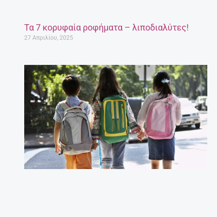
Τα 7 κορυφαία ροφήματα – λιποδιαλύτες!
27 Απριλίου, 2025