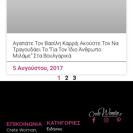
Αγαπάτε Τον Βασίλη Καρρά; Ακούστε Τον Να
Τραγουδάει Το “Για Τον Ίδιο Άνθρωπο
Μιλάμε” Στα Βουλγαρικά
5 Αυγούστου, 2017
1
2
3
F
I
P
ΚΑΤΗΓΟΡΊΕΣ
ΕΠΙΚΟΙΝΩΝΊΑ
a
n
i
Ειδήσεις
c
s
n
Crete Woman,