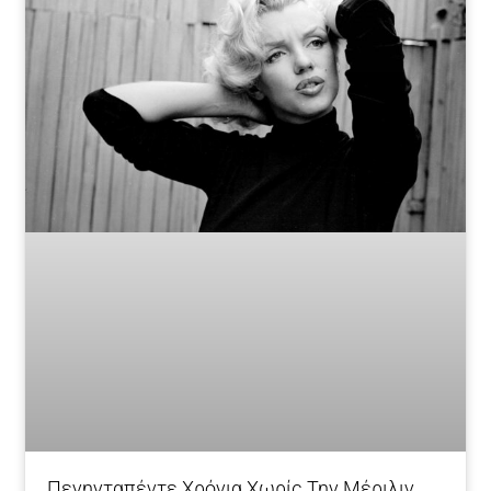
Πενηνταπέντε Χρόνια Χωρίς Την Μέριλιν