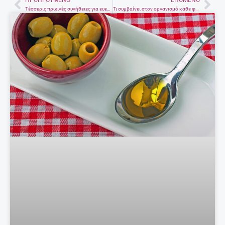
ΠΡΟΗΓΟΎΜΕΝΟ
ΕΠΌΜΕΝΟ
Prev
Nex
Τέσσερις πρωινές συνήθειες για ευεξία και επιτυχία
Τι συμβαίνει στον οργανισμό κάθε φορά που πίνετε έστω και ένα αναψυκτικό