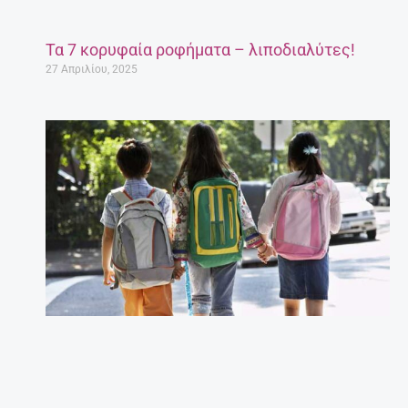
Τα 7 κορυφαία ροφήματα – λιποδιαλύτες!
27 Απριλίου, 2025