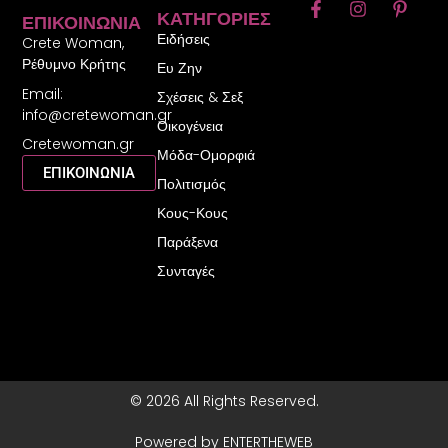
F
I
P
ΚΑΤΗΓΟΡΊΕΣ
ΕΠΙΚΟΙΝΩΝΊΑ
a
n
i
Ειδήσεις
c
s
n
Crete Woman,
e
t
t
Ρέθυμνο Κρήτης
Ευ Ζην
b
a
e
Email:
o
g
r
Σχέσεις & Σεξ
o
r
e
info@cretewoman.gr
Οικογένεια
k
a
s
Cretewoman.gr
-
m
t
Μόδα-Ομορφιά
f
-
ΕΠΙΚΟΙΝΩΝΙΑ
Πολιτισμός
p
Κους-Κους
Παράξενα
Συνταγές
© 2026 All Rights Reserved.
Powered by ENTERTHEWEB