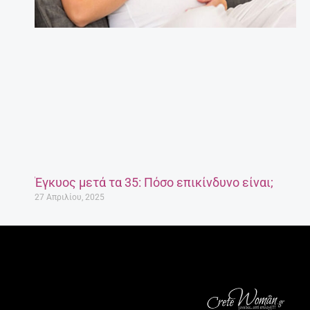
Έγκυος μετά τα 35: Πόσο επικίνδυνο είναι;
27 Απριλίου, 2025