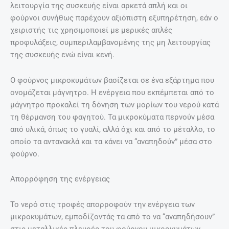
λειτουργία της συσκευής είναι αρκετά απλή και οι
φούρνοι συνήθως παρέχουν αξιόπιστη εξυπηρέτηση, εάν ο
χειριστής τις χρησιμοποιεί με μερικές απλές
προφυλάξεις, συμπεριλαμβανομένης της μη λειτουργίας
της συσκευής ενώ είναι κενή.
Ο φούρνος μικροκυμάτων βασίζεται σε ένα εξάρτημα που
ονομάζεται μάγνητρο. Η ενέργεια που εκπέμπεται από το
μάγνητρο προκαλεί τη δόνηση των μορίων του νερού κατά
τη θέρμανση του φαγητού. Τα μικροκύματα περνούν μέσα
από υλικά, όπως το γυαλί, αλλά όχι και από το μέταλλο, το
οποίο τα αντανακλά και τα κάνει να “αναπηδούν” μέσα στο
φούρνο.
Απορρόφηση της ενέργειας
Το νερό στις τροφές απορροφούν την ενέργεια των
μικροκυμάτων, εμποδίζοντάς τα από το να “αναπηδήσουν”
στις μεταλλικές πλευρές του φούρνου μικροκυμάτων.