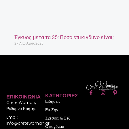
Έγκυος μετά τα 35: Πόσο επικίνδυνο είναι;
27 Απριλίου, 2025
F
I
P
ΚΑΤΗΓΟΡΊΕΣ
ΕΠΙΚΟΙΝΩΝΊΑ
a
n
i
Ειδήσεις
c
s
n
Crete Woman,
e
t
t
Ρέθυμνο Κρήτης
Ευ Ζην
b
a
e
Email:
o
g
r
Σχέσεις & Σεξ
o
r
e
info@cretewoman.gr
Οικογένεια
k
a
s