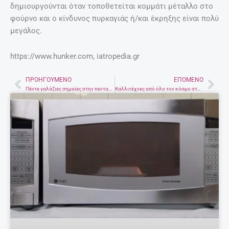
δημιουργούνται όταν τοποθετείται κομμάτι μέταλλο στο
φούρνο και ο κίνδυνος πυρκαγιάς ή/και έκρηξης είναι πολύ
μεγάλος.
https://www.hunker.com, iatropedia.gr
ΠΡΟΗΓΟΎΜΕΝΟ
ΕΠΌΜΕΝΟ
Prev
Nex
Πέντε γαλάζιες σημαίες στην πεντακάθαρη και μεγάλη παραλία της Αμμουδάρας
Καλλιτέχνες από όλο τον κόσμο στην Επισκοπή για το Aegean Arts φεστιβάλ