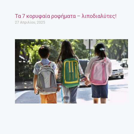
Τα 7 κορυφαία ροφήματα – λιποδιαλύτες!
27 Απριλίου, 2025