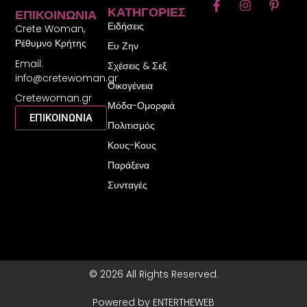
F
I
P
ΚΑΤΗΓΟΡΊΕΣ
ΕΠΙΚΟΙΝΩΝΊΑ
a
n
i
Ειδήσεις
c
s
n
Crete Woman,
e
t
t
Ρέθυμνο Κρήτης
Ευ Ζην
b
a
e
Email:
o
g
r
Σχέσεις & Σεξ
o
r
e
info@cretewoman.gr
Οικογένεια
k
a
s
Cretewoman.gr
-
m
t
Μόδα-Ομορφιά
f
-
ΕΠΙΚΟΙΝΩΝΙΑ
Πολιτισμός
p
Κους-Κους
Παράξενα
Συνταγές
© 2026 All Rights Reserved.
Powered by ENTERTHEWEB