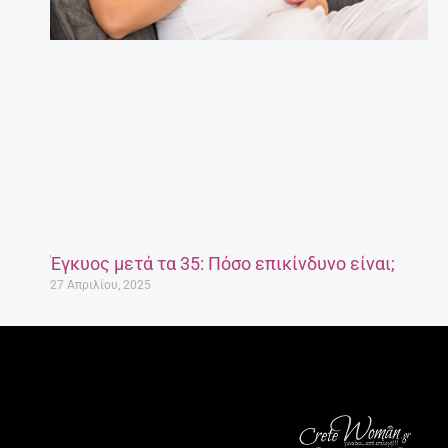
Έγκυος μετά τα 35: Πόσο επικίνδυνο είναι;
27 Απριλίου, 2025