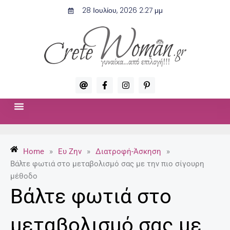
Μετάβαση
28 Ιουλίου, 2026 2:27 μμ
στο
περιεχόμενο
A
F
I
P
t
a
n
i
c
s
n
e
t
t
b
a
e
o
g
r
ΣΧΈΣΕΙΣ & ΣΕΞ
ΜΌΔΑ-ΟΜΟΡΦΙΆ
o
r
e
k
a
s
-
m
t
Home
»
Ευ Ζην
»
Διατροφή-Άσκηση
»
f
-
p
Βάλτε φωτιά στο μεταβολισμό σας με την πιο σίγουρη
μέθοδο
Βάλτε φωτιά στο
μεταβολισμό σας με