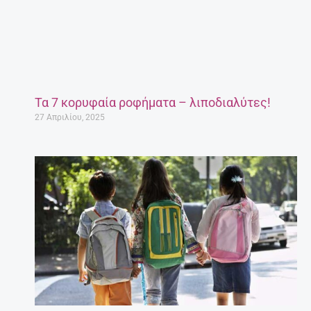
Τα 7 κορυφαία ροφήματα – λιποδιαλύτες!
27 Απριλίου, 2025