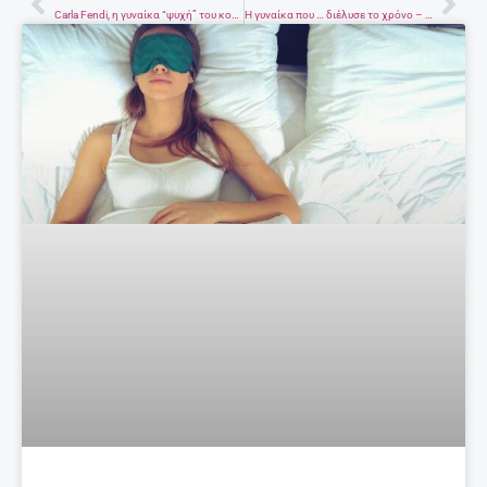
Prev
Nex
Carla Fendi, η γυναίκα “ψυχή” του κολοσσού της μόδας – Το δημόσιο πρόσωπο της οικογενειακής αυτοκρατορίας
Η γυναίκα που … διέλυσε το χρόνο – Κέρδισε στο ρεκόρ μακροβιότητας στα 115 της χρόνια