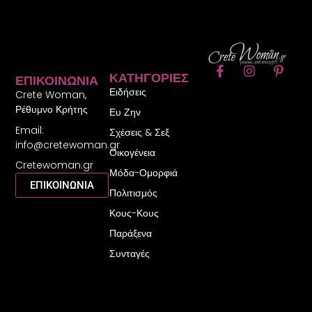
F
I
P
ΚΑΤΗΓΟΡΊΕΣ
ΕΠΙΚΟΙΝΩΝΊΑ
a
n
i
Ειδήσεις
c
s
n
Crete Woman,
e
t
t
Ρέθυμνο Κρήτης
Ευ Ζην
b
a
e
Email:
o
g
r
Σχέσεις & Σεξ
o
r
e
info@cretewoman.gr
Οικογένεια
k
a
s
Cretewoman.gr
-
m
t
Μόδα-Ομορφιά
f
-
ΕΠΙΚΟΙΝΩΝΙΑ
Πολιτισμός
p
Κους-Κους
Παράξενα
Συνταγές