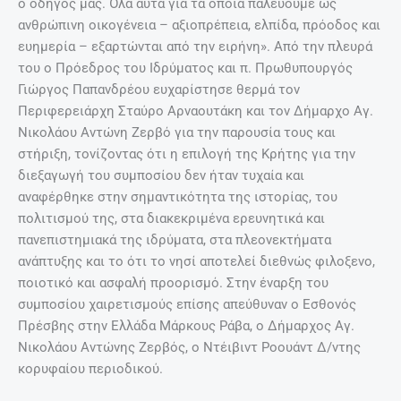
ο οδηγός μας. Όλα αυτά για τα οποία παλεύουμε ως
ανθρώπινη οικογένεια – αξιοπρέπεια, ελπίδα, πρόοδος και
ευημερία – εξαρτώνται από την ειρήνη». Από την πλευρά
του ο Πρόεδρος του Ιδρύματος και π. Πρωθυπουργός
Γιώργος Παπανδρέου ευχαρίστησε θερμά τον
Περιφερειάρχη Σταύρο Αρναουτάκη και τον Δήμαρχο Αγ.
Νικολάου Αντώνη Ζερβό για την παρουσία τους και
στήριξη, τονίζοντας ότι η επιλογή της Κρήτης για την
διεξαγωγή του συμποσίου δεν ήταν τυχαία και
αναφέρθηκε στην σημαντικότητα της ιστορίας, του
πολιτισμού της, στα διακεκριμένα ερευνητικά και
πανεπιστημιακά της ιδρύματα, στα πλεονεκτήματα
ανάπτυξης και το ότι το νησί αποτελεί διεθνώς φιλοξενο,
ποιοτικό και ασφαλή προορισμό. Στην έναρξη του
συμποσίου χαιρετισμούς επίσης απεύθυναν ο Εσθονός
Πρέσβης στην Ελλάδα Μάρκους Ράβα, ο Δήμαρχος Αγ.
Νικολάου Αντώνης Ζερβός, ο Ντέιβιντ Ροουάντ Δ/ντης
κορυφαίου περιοδικού.