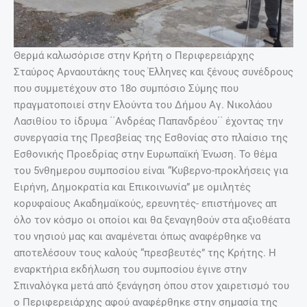
Θερμά καλωσόρισε στην Κρήτη ο Περιφερειάρχης
Σταύρος Αρναουτάκης τους Έλληνες και ξένους συνέδρους
που συμμετέχουν στο 18ο συμπόσιο Σύμης που
πραγματοποιεί στην Ελούντα του Δήμου Αγ. Νικολάου
Λασιθίου το ίδρυμα ΄΄Ανδρέας Παπανδρέου΄΄ έχοντας την
συνεργασία της Πρεσβείας της Εσθονίας στο πλαίσιο της
Εσθονικής Προεδρίας στην Ευρωπαϊκή Ένωση. Το θέμα
του 5νθημερου συμποσίου είναι “Κυβερνο-προκλήσεις για
Ειρήνη, Δημοκρατία και Επικοινωνία” με ομιλητές
κορυφαίους Ακαδημαϊκούς, ερευνητές- επιστήμονες απ
όλο τον κόσμο οι οποίοι και θα ξεναγηθούν στα αξιοθέατα
του νησιού μας και αναμένεται όπως αναφέρθηκε να
αποτελέσουν τους καλούς “πρεσβευτές” της Κρήτης. Η
εναρκτήρια εκδήλωση του συμποσίου έγινε στην
Σπιναλόγκα μετά από ξενάγηση όπου στον χαιρετισμό του
ο Περιφερειάρχης αφού αναφέρθηκε στην σημασία της