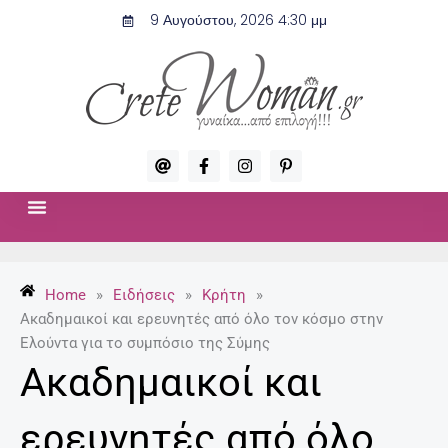
Μετάβαση
9 Αυγούστου, 2026 4:30 μμ
στο
περιεχόμενο
A
F
I
P
t
a
n
i
c
s
n
e
t
t
b
a
e
o
g
r
ΣΧΈΣΕΙΣ & ΣΕΞ
ΜΌΔΑ-ΟΜΟΡΦΙΆ
o
r
e
k
a
s
-
m
t
Home
»
Ειδήσεις
»
Κρήτη
»
f
-
p
Ακαδημαικοί και ερευνητές από όλο τον κόσμο στην
Ελούντα για το συμπόσιο της Σύμης
Ακαδημαικοί και
ερευνητές από όλο