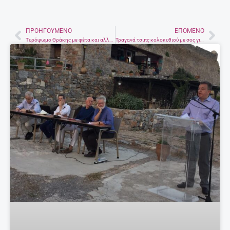
ΠΡΟΗΓΟΎΜΕΝΟ
ΕΠΌΜΕΝΟ
Prev
Nex
Τυρόψωμο Θράκης με φέτα και αλλαντικά
Τραγανά τσιπς κολοκυθιού με σoς γιαούρτι