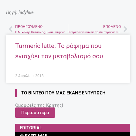
Πηγή: ladylike
ΠΡΟΗΓΟΎΜΕΝΟ
ΕΠΌΜΕΝΟ
Prev
Nex
Ο Μιχάλης Πετσάκης μιλάει στην cretewoman.gr. Συνέντευξη στον Παναγιώτη Βουρδουμπά*.
Τι πρέπει να κάνεις τη Δευτέρα για να είσαι επιτυχημένη;
Turmeric latte: To ρόφημα που
ενισχύει τον μεταβολισμό σου
2 Απριλίου, 2018
ΤΟ ΒΊΝΤΕΟ ΠΟΥ ΜΑΣ ΈΚΑΝΕ ΕΝΤΎΠΩΣΗ
Ομορφιές της Κρήτης!
Περισσότερα
EDITORIAL
@ ΈΧΕΙΣ MAIL