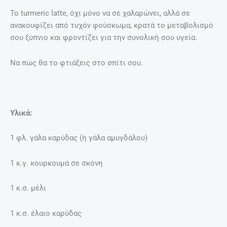
Το turmeric latte, όχι μόνο να σε χαλαρώνει, αλλά σε
ανακουφίζει από τυχόν φούσκωμα, κρατά το μεταβολισμό
σου ξύπνιο και φροντίζει για την συνολική σου υγεία.
Να πώς θα το φτιάξεις στο σπίτι σου.
Υλικά:
1 φλ. γάλα καρύδας (ή γάλα αμυγδάλου)
1 κ.γ. κουρκουμά σε σκόνη
1 κ.σ. μέλι
1 κ.σ. έλαιο καρύδας