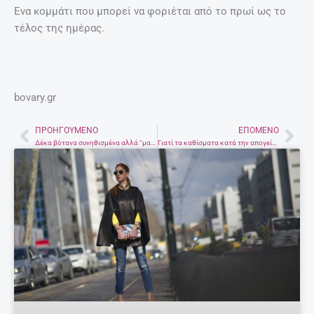
Ενα κομμάτι που μπορεί να φοριέται από το πρωί ως το
τέλος της ημέρας.
bovary.gr
ΠΡΟΗΓΟΎΜΕΝΟ
ΕΠΌΜΕΝΟ
Prev
Nex
Δέκα βότανα συνηθισμένα αλλά “μαγικά” γίνονται σύμμαχοι για να αδυνατίσουμε
Γιατί τα καθίσματα κατά την απογείωση/προσγείωση πρέπει να είναι σε όρθια θέση