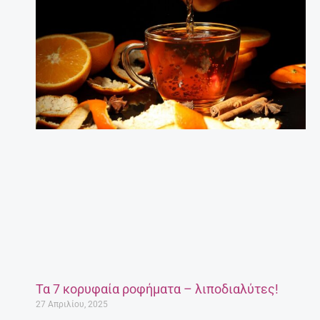
Τα 7 κορυφαία ροφήματα – λιποδιαλύτες!
27 Απριλίου, 2025