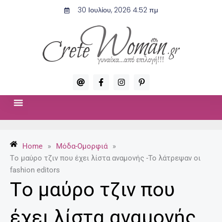
Μετάβαση
30 Ιουλίου, 2026 4:52 πμ
στο
περιεχόμενο
A
F
I
P
t
a
n
i
c
s
n
e
t
t
b
a
e
o
g
r
ΣΧΈΣΕΙΣ & ΣΕΞ
ΜΌΔΑ-ΟΜΟΡΦΙΆ
o
r
e
k
a
s
-
m
t
Home
»
Μόδα-Ομορφιά
»
f
-
p
Tο μαύρο τζιν που έχει λίστα αναμονής -Το λάτρεψαν οι
fashion editors
Tο μαύρο τζιν που
έχει λίστα αναμονής