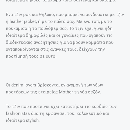
ιδιαίτερα θηλυκό τελείωμα (από δαντέλα) και σκίσιμο.
Ενα τζιν ροκ και θηλυκό, που μπορεί να συνδυαστεί με τζιν
ή leather jacket, ή με το παλτό σας. Με ένα τοπ, με το
πουκάμισο ή το πουλόβερ σας. Το τζιν έχει γίνει ήδη
ιδιαίτερα δημοφιλές και οι γυναίκες που αγαπούν τις
διαδικτυακές αναζητήσεις για να βρουν κομμάτια που
ανταποκρίνονται στις ανάγκες τους, δείχνουν την
προτίμησή τους σε αυτό.
Οι denim lovers βρίσκονται εν αναμονή των νέων
προτάσεων της εταιρείας Mother τη νέα σεζόν.
Το τζιν που προτείνει έχει κατακτήσει τις καρδιές των
fashionistas άμα τη εμφανίσει του: κολακευτικό και
ιδιαίτερα stylish.