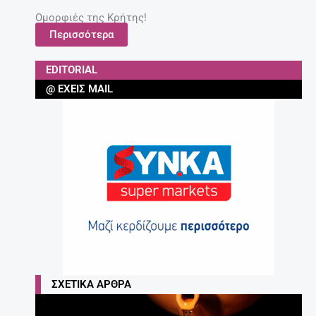
Ομορφιές της Κρήτης!
Περισσότερα
EDITORIAL
@ ΈΧΕΙΣ MAIL
ΣΧΕΤΙΚΆ ΆΡΘΡΑ