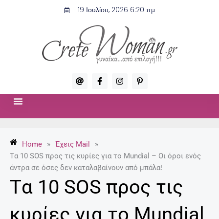
Μετάβαση
19 Ιουλίου, 2026 6:20 πμ
στο
περιεχόμενο
A
F
I
P
t
a
n
i
c
s
n
e
t
t
b
a
e
o
g
r
ΣΧΈΣΕΙΣ & ΣΕΞ
ΜΌΔΑ-ΟΜΟΡΦΙΆ
o
r
e
k
a
s
-
m
t
Home
»
Έχεις Mail
»
f
-
p
Tα 10 SOS προς τις κυρίες για το Mundial – Οι όροι ενός
άντρα σε όσες δεν καταλαβαίνουν από μπάλα!
Tα 10 SOS προς τις
κυρίες για το Mundial