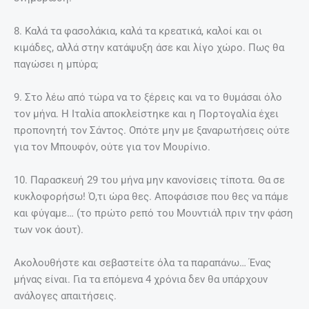
8. Καλά τα φασολάκια, καλά τα κρεατικά, καλοί και οι
κιμάδες, αλλά στην κατάψυξη άσε και λίγο χώρο. Πως θα
παγώσει η μπύρα;
9. Στο λέω από τώρα να το ξέρεις και να το θυμάσαι όλο
τον μήνα. Η Ιταλία αποκλείστηκε και η Πορτογαλία έχει
προπονητή τον Σάντος. Οπότε μην με ξαναρωτήσεις ούτε
για τον Μπουφόν, ούτε για τον Μουρίνιο.
10. Παρασκευή 29 του μήνα μην κανονίσεις τίποτα. Θα σε
κυκλοφορήσω! Ό,τι ώρα θες. Αποφάσισε που θες να πάμε
και φύγαμε… (το πρώτο ρεπό του Μουντιάλ πριν την φάση
των νοκ άουτ).
Ακολουθήστε και σεβαστείτε όλα τα παραπάνω… Ένας
μήνας είναι. Για τα επόμενα 4 χρόνια δεν θα υπάρχουν
ανάλογες απαιτήσεις.