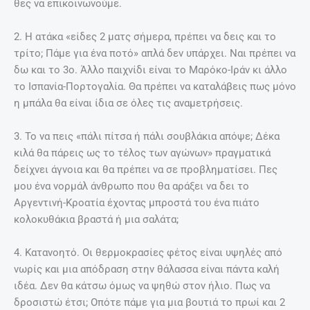
θες να επικοινωνούμε.
2. Η ατάκα «είδες 2 ματς σήμερα, πρέπει να δεις και το
τρίτο; Πάμε για ένα ποτό» απλά δεν υπάρχει. Ναι πρέπει να
δω και το 3ο. Άλλο παιχνίδι είναι το Μαρόκο-Ιράν κι άλλο
το Ισπανία-Πορτογαλία. Θα πρέπει να καταλάβεις πως μόνο
η μπάλα θα είναι ίδια σε όλες τις αναμετρήσεις.
3. Το να πεις «πάλι πίτσα ή πάλι σουβλάκια απόψε; Δέκα
κιλά θα πάρεις ως το τέλος των αγώνων» πραγματικά
δείχνει άγνοια και θα πρέπει να σε προβληματίσει. Πες
μου ένα νορμάλ άνθρωπο που θα αράξει να δει το
Αργεντινή-Κροατία έχοντας μπροστά του ένα πιάτο
κολοκυθάκια βραστά ή μια σαλάτα;
4. Κατανοητό. Οι θερμοκρασίες φέτος είναι υψηλές από
νωρίς και μια απόδραση στην θάλασσα είναι πάντα καλή
ιδέα. Δεν θα κάτσω όμως να ψηθώ στον ήλιο. Πως να
δροσιστώ έτσι; Οπότε πάμε για μια βουτιά το πρωί και 2