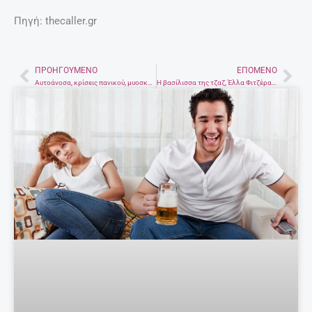
Πηγή: thecaller.gr
ΠΡΟΗΓΟΎΜΕΝΟ
ΕΠΌΜΕΝΟ
Prev
Nex
Αυτοάνοσα, κρίσεις πανικού, μυοσκελετικοί πόνοι: Όταν δε μιλάει το στόμα, θα μιλήσει το σώμα
H βασίλισσα της τζαζ, Έλλα Φιτζέραλντ