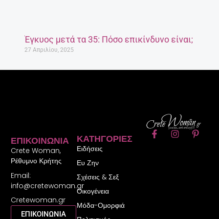
Έγκυος μετά τα 35: Πόσο επικίνδυνο είναι;
27 Απριλίου, 2025
F
I
P
ΚΑΤΗΓΟΡΊΕΣ
ΕΠΙΚΟΙΝΩΝΊΑ
a
n
i
Ειδήσεις
c
s
n
Crete Woman,
e
t
t
Ρέθυμνο Κρήτης
Ευ Ζην
b
a
e
Email:
o
g
r
Σχέσεις & Σεξ
o
r
e
info@cretewoman.gr
Οικογένεια
k
a
s
Cretewoman.gr
-
m
t
Μόδα-Ομορφιά
f
-
ΕΠΙΚΟΙΝΩΝΙΑ