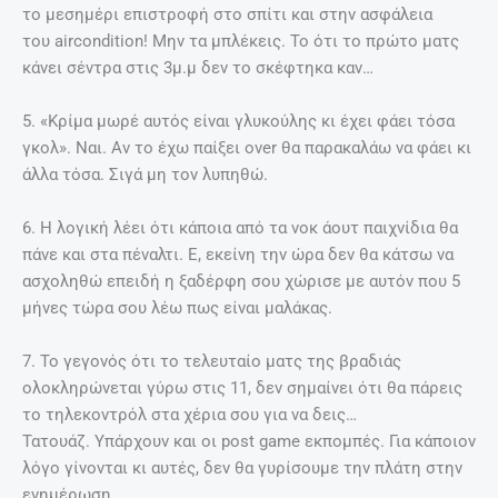
το μεσημέρι επιστροφή στο σπίτι και στην ασφάλεια
του aircondition! Mην τα μπλέκεις. Το ότι το πρώτο ματς
κάνει σέντρα στις 3μ.μ δεν το σκέφτηκα καν…
5. «Κρίμα μωρέ αυτός είναι γλυκούλης κι έχει φάει τόσα
γκολ». Ναι. Αν το έχω παίξει over θα παρακαλάω να φάει κι
άλλα τόσα. Σιγά μη τον λυπηθώ.
6. Η λογική λέει ότι κάποια από τα νοκ άουτ παιχνίδια θα
πάνε και στα πέναλτι. Ε, εκείνη την ώρα δεν θα κάτσω να
ασχοληθώ επειδή η ξαδέρφη σου χώρισε με αυτόν που 5
μήνες τώρα σου λέω πως είναι μαλάκας.
7. Το γεγονός ότι το τελευταίο ματς της βραδιάς
ολοκληρώνεται γύρω στις 11, δεν σημαίνει ότι θα πάρεις
το τηλεκοντρόλ στα χέρια σου για να δεις…
Τατουάζ. Υπάρχουν και οι post game εκπομπές. Για κάποιον
λόγο γίνονται κι αυτές, δεν θα γυρίσουμε την πλάτη στην
ενημέρωση.