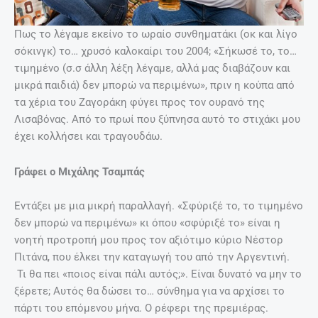
Πως το λέγαμε εκείνο το ωραίο συνθηματάκι (οκ και λίγο
σόκινγκ) το… χρυσό καλοκαίρι του 2004; «Σήκωσέ το, το…
τιμημένο (σ.σ άλλη λέξη λέγαμε, αλλά μας διαβάζουν και
μικρά παιδιά) δεν μπορώ να περιμένω», πριν η κούπα από
τα χέρια του Ζαγοράκη φύγει προς τον ουρανό της
Λισαβόνας. Από το πρωί που ξύπνησα αυτό το στιχάκι μου
έχει κολλήσει και τραγουδάω.
Γράφει ο Μιχάλης Τσαμπάς
Εντάξει με μια μικρή παραλλαγή. «Σφύριξέ το, το τιμημένο
δεν μπορώ να περιμένω» κι όπου «σφύριξέ το» είναι η
νοητή προτροπή μου προς τον αξιότιμο κύριο Νέστορ
Πιτάνα, που έλκει την καταγωγή του από την Αργεντινή.
Τι θα πει «ποιος είναι πάλι αυτός;». Είναι δυνατό να μην το
ξέρετε; Αυτός θα δώσει το… σύνθημα για να αρχίσει το
πάρτι του επόμενου μήνα. Ο ρέφερι της πρεμιέρας.