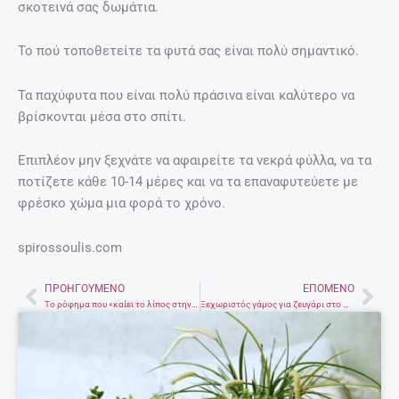
σκοτεινά σας δωμάτια.
Το πού τοποθετείτε τα φυτά σας είναι πολύ σημαντικό.
Τα παχύφυτα που είναι πολύ πράσινα είναι καλύτερο να
βρίσκονται μέσα στο σπίτι.
Επιπλέον μην ξεχνάτε να αφαιρείτε τα νεκρά φύλλα, να τα
ποτίζετε κάθε 10-14 μέρες και να τα επαναφυτεύετε με
φρέσκο χώμα μια φορά το χρόνο.
spirossoulis.com
ΠΡΟΗΓΟΎΜΕΝΟ
ΕΠΌΜΕΝΟ
Prev
Nex
Το ρόφημα που «καίει το λίπος στην κοιλιά καθώς κοιμάστε»
Ξεχωριστός γάμος για ζευγάρι στο Ηράκλειο – Έφθασαν στο δημαρχείο με μια κόκκινη Cadillac (φωτογραφίες)