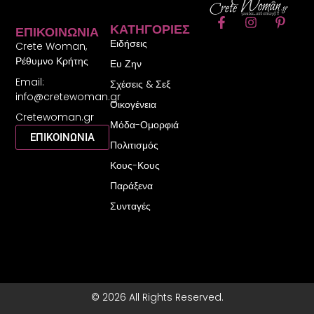
F
I
P
ΚΑΤΗΓΟΡΊΕΣ
ΕΠΙΚΟΙΝΩΝΊΑ
a
n
i
Ειδήσεις
c
s
n
Crete Woman,
e
t
t
Ρέθυμνο Κρήτης
Ευ Ζην
b
a
e
Email:
o
g
r
Σχέσεις & Σεξ
o
r
e
info@cretewoman.gr
Οικογένεια
k
a
s
Cretewoman.gr
-
m
t
Μόδα-Ομορφιά
f
-
ΕΠΙΚΟΙΝΩΝΙΑ
Πολιτισμός
p
Κους-Κους
Παράξενα
Συνταγές
© 2026 All Rights Reserved.