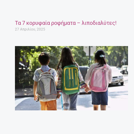
Τα 7 κορυφαία ροφήματα – λιποδιαλύτες!
27 Απριλίου, 2025