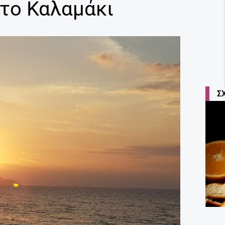
το Καλαμάκι
Σ