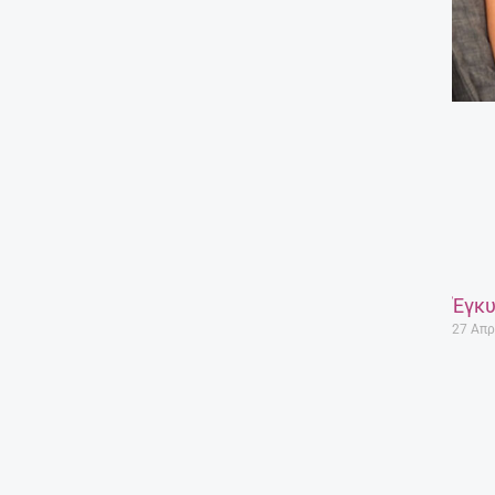
Έγκυ
27 Απρ