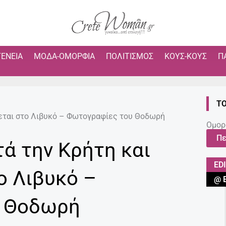
ΓΈΝΕΙΑ
ΜΌΔΑ-ΟΜΟΡΦΙΆ
ΠΟΛΙΤΙΣΜΌΣ
ΚΟΥΣ-ΚΟΥΣ
Π
ΤΟ
ζεται στο Λιβυκό – Φωτογραφίες του Θοδωρή
Ομορ
Πε
τά την Κρήτη και
ED
ο Λιβυκό –
@ 
υ Θοδωρή