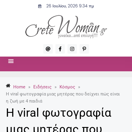
Μετάβαση
26 Ιουλίου, 2026 9:34 πμ
στο
περιεχόμενο
A
F
I
P
t
a
n
i
c
s
n
e
t
t
b
a
e
o
g
r
ΣΧΈΣΕΙΣ & ΣΕΞ
ΜΌΔΑ-ΟΜΟΡΦΙΆ
o
r
e
k
a
s
-
m
t
Home
»
Ειδήσεις
»
Κόσμος
»
f
-
p
H viral φωτογραφία μιας μητέρας που δείχνει πώς είναι
η ζωή με 4 παιδιά
H viral φωτογραφία
μιας μητέρας που