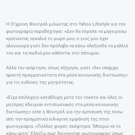
ΠΡΟΗΓΟΎΜΕΝΟ
ΕΠΌΜΕΝΟ
Prev
Nex
Τραγανή κιμαδόπιτα – Χειροποίητη πίτα που θα λατρέψετε
Υποθυρεοειδισμός: Τα πρώιμα συμπτώματα που συνήθως αγνοούμε
H viral φωτογραφία μιας μητέρας
που δείχνει πώς είναι η ζωή με 4
παιδιά
24 Μαρτίου, 2019
ΤΟ ΒΊΝΤΕΟ ΠΟΥ ΜΑΣ ΈΚΑΝΕ ΕΝΤΎΠΩΣΗ
Ομορφιές της Κρήτης!
Περισσότερα
EDITORIAL
@ ΈΧΕΙΣ MAIL