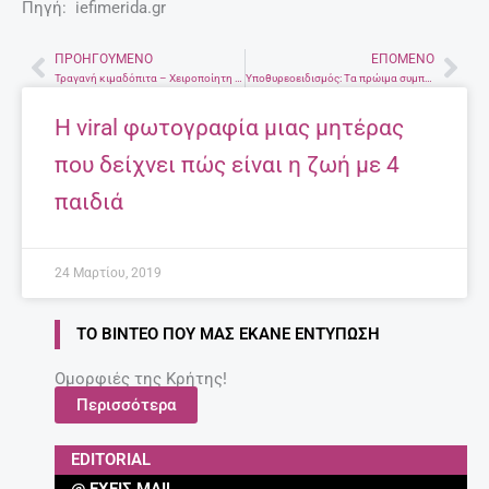
Τα 7 κορυφαία ροφήματα – λιποδιαλύτες!
27 Απριλίου, 2025