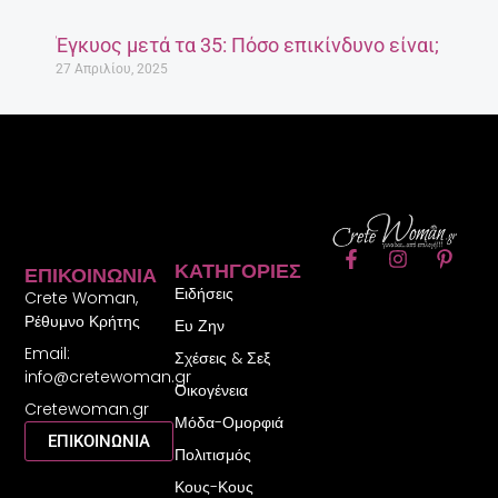
F
I
P
ΚΑΤΗΓΟΡΊΕΣ
ΕΠΙΚΟΙΝΩΝΊΑ
a
n
i
Ειδήσεις
c
s
n
Crete Woman,
e
t
t
Ρέθυμνο Κρήτης
Ευ Ζην
b
a
e
Email:
o
g
r
Σχέσεις & Σεξ
o
r
e
info@cretewoman.gr
Οικογένεια
k
a
s
Cretewoman.gr
-
m
t
Μόδα-Ομορφιά
f
-
ΕΠΙΚΟΙΝΩΝΙΑ
Πολιτισμός
p
Κους-Κους