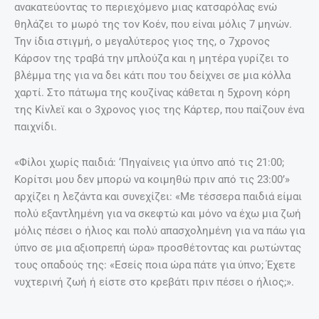
ανακατεύοντας το περιεχόμενο μιας κατσαρόλας ενώ
θηλάζει το μωρό της τον Κοέν, που είναι μόλις 7 μηνών.
Την ίδια στιγμή, ο μεγαλύτερος γιος της, ο 7χρονος
Κάρσον της τραβά την μπλούζα και η μητέρα γυρίζει το
βλέμμα της για να δει κάτι που του δείχνει σε μια κόλλα
χαρτί. Στο πάτωμα της κουζίνας κάθεται η 5χρονη κόρη
της Κίνλεϊ και ο 3χρονος γιος της Κάρτερ, που παίζουν ένα
παιχνίδι.
«Φίλοι χωρίς παιδιά: ‘Πηγαίνεις για ύπνο από τις 21:00;
Κορίτσι μου δεν μπορώ να κοιμηθώ πριν από τις 23:00’»
αρχίζει η λεζάντα και συνεχίζει: «Με τέσσερα παιδιά είμαι
πολύ εξαντλημένη για να σκεφτώ και μόνο να έχω μια ζωή
μόλις πέσει ο ήλιος και πολύ απασχολημένη για να πάω για
ύπνο σε μια αξιοπρεπή ώρα» προσθέτοντας και ρωτώντας
τους οπαδούς της: «Εσείς ποια ώρα πάτε για ύπνο; Έχετε
νυχτερινή ζωή ή είστε στο κρεβάτι πριν πέσει ο ήλιος;».