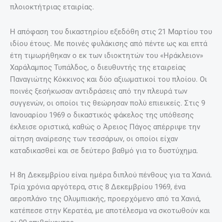
πλοιοκτήτριας εταιρίας.
H απόφαση του δικαστηρίου εξεδόθη στις 21 Μαρτίου του
ιδίου έτους. Με ποινές φυλάκισης από πέντε ως και επτά
έτη τιμωρήθηκαν ο εκ των ιδιοκτητών του «Ηράκλειον»
Xαράλαμπος Τυπάλδος, ο διευθυντής της εταιρείας
Παναγιώτης Κόκκινος και δύο αξιωματικοί του πλοίου. Οι
ποινές ξεσήκωσαν αντιδράσεις από την πλευρά των
συγγενών, οι οποίοι τις θεώρησαν πολύ επιεικείς. Στις 9
Ιανουαρίου 1969 ο δικαστικός φάκελος της υπόθεσης
έκλεισε οριστικά, καθώς ο Άρειος Πάγος απέρριψε την
αίτηση αναίρεσης των τεσσάρων, οι οποίοι είχαν
καταδικασθεί και σε δεύτερο βαθμό για το δυστύχημα.
Η 8η Δεκεμβρίου είναι ημέρα διπλού πένθους για τα Χανιά.
Τρία χρόνια αργότερα, στις 8 Δεκεμβρίου 1969, ένα
αεροπλάνο της Ολυμπιακής, προερχόμενο από τα Χανιά,
κατέπεσε στην Κερατέα, με αποτέλεσμα να σκοτωθούν και