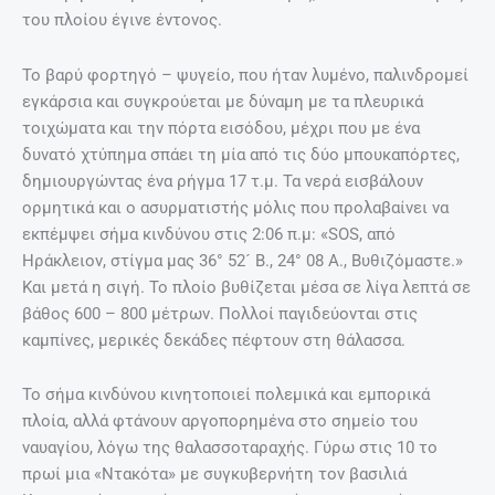
του πλοίου έγινε έντονος.
Το βαρύ φορτηγό – ψυγείο, που ήταν λυμένο, παλινδρομεί
εγκάρσια και συγκρούεται με δύναμη με τα πλευρικά
τοιχώματα και την πόρτα εισόδου, μέχρι που με ένα
δυνατό χτύπημα σπάει τη μία από τις δύο μπουκαπόρτες,
δημιουργώντας ένα ρήγμα 17 τ.μ. Τα νερά εισβάλουν
ορμητικά και ο ασυρματιστής μόλις που προλαβαίνει να
εκπέμψει σήμα κινδύνου στις 2:06 π.μ: «SOS, από
Ηράκλειον, στίγμα μας 36° 52´ B., 24° 08 A., Βυθιζόμαστε.»
Και μετά η σιγή. Το πλοίο βυθίζεται μέσα σε λίγα λεπτά σε
βάθος 600 – 800 μέτρων. Πολλοί παγιδεύονται στις
καμπίνες, μερικές δεκάδες πέφτουν στη θάλασσα.
Το σήμα κινδύνου κινητοποιεί πολεμικά και εμπορικά
πλοία, αλλά φτάνουν αργοπορημένα στο σημείο του
ναυαγίου, λόγω της θαλασσοταραχής. Γύρω στις 10 το
πρωί μια «Ντακότα» με συγκυβερνήτη τον βασιλιά