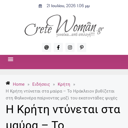
Μετάβαση
21 Ιουλίου, 2026 1:06 μμ
στο
περιεχόμενο
A
F
I
P
t
a
n
i
c
s
n
e
t
t
b
a
e
o
g
r
ΣΧΈΣΕΙΣ & ΣΕΞ
ΜΌΔΑ-ΟΜΟΡΦΙΆ
o
r
e
k
a
s
-
m
t
Home
»
Ειδήσεις
»
Κρήτη
»
f
-
p
H Kρήτη ντύνεται στα μαύρα – Το Ηράκλειον βυθίζεται
στη Φαλκονέρα παίρνοντας μαζί του εκατοντάδες ψυχές
H Kρήτη ντύνεται στα
μαύρα – Το