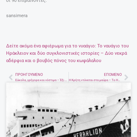
οι 90 επιβαίνοντες.
sansimera
Δείτε ακόμα ένα αφιέρωμα για το νυαάγιο: Το ναυάγιο του
Ηράκλειον και δύο συγκλονιστικές ιστορίες – Δύο νεκρά
αδέρφια και ο βουβός πόνος του κωφάλαλου
ΠΡΟΗΓΟΎΜΕΝΟ
ΕΠΌΜΕΝΟ
Prev
Nex
Εύκολα, γρήγορα και νόστιμα – Έξι υλικά με τα οποία ανά πάσα στιγμή μπορείς να φτιάξεις ένα γεύμα
H Kρήτη ντύνεται στα μαύρα – Το Ηράκλειον βυθίζεται στη Φαλκονέρα παίρνοντας μαζί του εκατοντάδες ψυχές