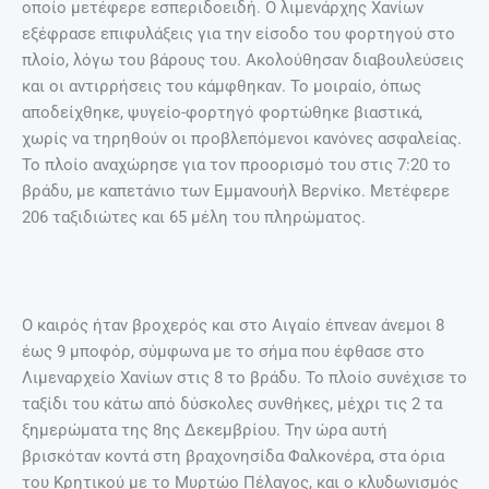
οποίο μετέφερε εσπεριδοειδή. Ο λιμενάρχης Χανίων
εξέφρασε επιφυλάξεις για την είσοδο του φορτηγού στο
πλοίο, λόγω του βάρους του. Ακολούθησαν διαβουλεύσεις
και οι αντιρρήσεις του κάμφθηκαν. Το μοιραίο, όπως
αποδείχθηκε, ψυγείο-φορτηγό φορτώθηκε βιαστικά,
χωρίς να τηρηθούν οι προβλεπόμενοι κανόνες ασφαλείας.
Το πλοίο αναχώρησε για τον προορισμό του στις 7:20 το
βράδυ, με καπετάνιο των Εμμανουήλ Βερνίκο. Μετέφερε
206 ταξιδιώτες και 65 μέλη του πληρώματος.
Ο καιρός ήταν βροχερός και στο Αιγαίο έπνεαν άνεμοι 8
έως 9 μποφόρ, σύμφωνα με το σήμα που έφθασε στο
Λιμεναρχείο Χανίων στις 8 το βράδυ. Το πλοίο συνέχισε το
ταξίδι του κάτω από δύσκολες συνθήκες, μέχρι τις 2 τα
ξημερώματα της 8ης Δεκεμβρίου. Την ώρα αυτή
βρισκόταν κοντά στη βραχονησίδα Φαλκονέρα, στα όρια
του Κρητικού με το Μυρτώο Πέλαγος, και ο κλυδωνισμός