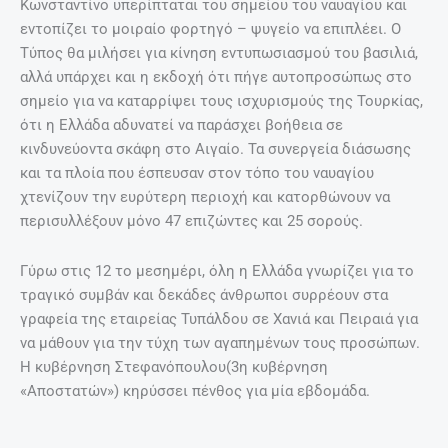
Κωνσταντίνο υπερίπταται του σημείου του ναυαγίου και
εντοπίζει το μοιραίο φορτηγό – ψυγείο να επιπλέει. Ο
Τύπος θα μιλήσει για κίνηση εντυπωσιασμού του βασιλιά,
αλλά υπάρχει και η εκδοχή ότι πήγε αυτοπροσώπως στο
σημείο για να καταρρίψει τους ισχυρισμούς της Τουρκίας,
ότι η Ελλάδα αδυνατεί να παράσχει βοήθεια σε
κινδυνεύοντα σκάφη στο Αιγαίο. Τα συνεργεία διάσωσης
και τα πλοία που έσπευσαν στον τόπο του ναυαγίου
χτενίζουν την ευρύτερη περιοχή και κατορθώνουν να
περισυλλέξουν μόνο 47 επιζώντες και 25 σορούς.
Γύρω στις 12 το μεσημέρι, όλη η Ελλάδα γνωρίζει για το
τραγικό συμβάν και δεκάδες άνθρωποι συρρέουν στα
γραφεία της εταιρείας Τυπάλδου σε Χανιά και Πειραιά για
να μάθουν για την τύχη των αγαπημένων τους προσώπων.
Η κυβέρνηση Στεφανόπουλου(3η κυβέρνηση
«Αποστατών») κηρύσσει πένθος για μία εβδομάδα.