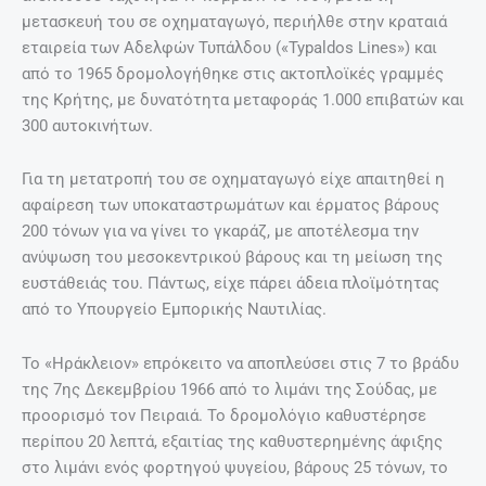
μετασκευή του σε οχηματαγωγό, περιήλθε στην κραταιά
εταιρεία των Αδελφών Τυπάλδου («Typaldos Lines») και
από το 1965 δρομολογήθηκε στις ακτοπλοϊκές γραμμές
της Κρήτης, με δυνατότητα μεταφοράς 1.000 επιβατών και
300 αυτοκινήτων.
Για τη μετατροπή του σε οχηματαγωγό είχε απαιτηθεί η
αφαίρεση των υποκαταστρωμάτων και έρματος βάρους
200 τόνων για να γίνει το γκαράζ, με αποτέλεσμα την
ανύψωση του μεσοκεντρικού βάρους και τη μείωση της
ευστάθειάς του. Πάντως, είχε πάρει άδεια πλοϊμότητας
από το Υπουργείο Εμπορικής Ναυτιλίας.
Το «Ηράκλειον» επρόκειτο να αποπλεύσει στις 7 το βράδυ
της 7ης Δεκεμβρίου 1966 από το λιμάνι της Σούδας, με
προορισμό τον Πειραιά. Το δρομολόγιο καθυστέρησε
περίπου 20 λεπτά, εξαιτίας της καθυστερημένης άφιξης
στο λιμάνι ενός φορτηγού ψυγείου, βάρους 25 τόνων, το