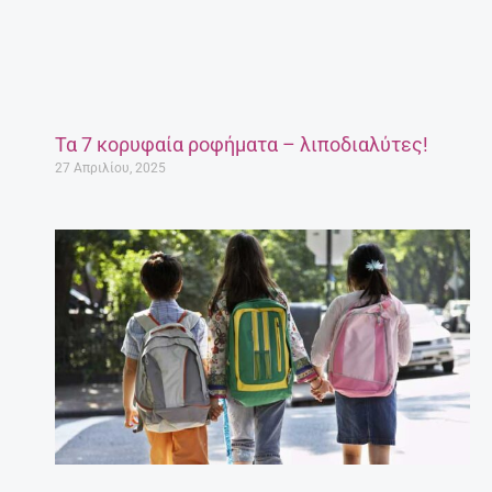
Τα 7 κορυφαία ροφήματα – λιποδιαλύτες!
27 Απριλίου, 2025