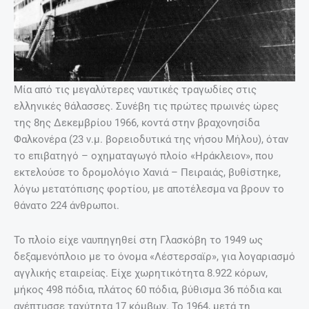
Μία από τις μεγαλύτερες ναυτικές τραγωδίες στις
ελληνικές θάλασσες. Συνέβη τις πρώτες πρωινές ώρες
της 8ης Δεκεμβρίου 1966, κοντά στην βραχονησίδα
Φαλκονέρα (23 ν.μ. βορειοδυτικά της νήσου Μήλου), όταν
το επιβατηγό – οχηματαγωγό πλοίο «Ηράκλειον», που
εκτελούσε το δρομολόγιο Χανιά – Πειραιάς, βυθίστηκε,
λόγω μετατόπισης φορτίου, με αποτέλεσμα να βρουν το
θάνατο 224 άνθρωποι.
Το πλοίο είχε ναυπηγηθεί στη Γλασκόβη το 1949 ως
δεξαμενόπλοιο με το όνομα «Λέστερσαϊρ», για λογαριασμό
αγγλικής εταιρείας. Είχε χωρητικότητα 8.922 κόρων,
μήκος 498 πόδια, πλάτος 60 πόδια, βύθισμα 36 πόδια και
ανέπτυσσε ταχύτητα 17 κόμβων. Το 1964, μετά τη