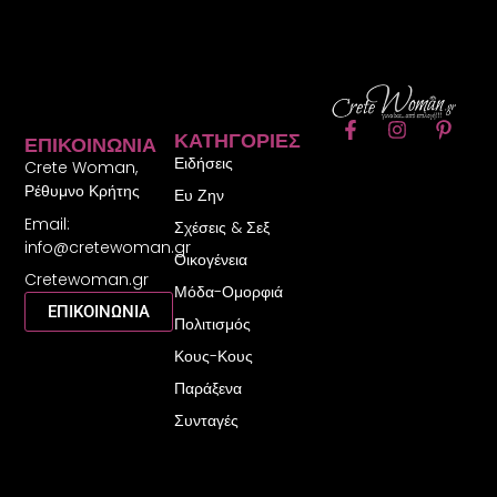
F
I
P
ΚΑΤΗΓΟΡΊΕΣ
ΕΠΙΚΟΙΝΩΝΊΑ
a
n
i
Ειδήσεις
c
s
n
Crete Woman,
e
t
t
Ρέθυμνο Κρήτης
Ευ Ζην
b
a
e
Email:
o
g
r
Σχέσεις & Σεξ
o
r
e
info@cretewoman.gr
Οικογένεια
k
a
s
Cretewoman.gr
-
m
t
Μόδα-Ομορφιά
f
-
ΕΠΙΚΟΙΝΩΝΙΑ
Πολιτισμός
p
Κους-Κους
Παράξενα
Συνταγές