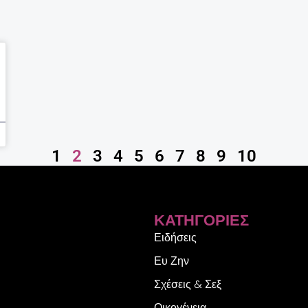
1
2
3
4
5
6
7
8
9
10
ΚΑΤΗΓΟΡΊΕΣ
Ειδήσεις
Ευ Ζην
Σχέσεις & Σεξ
Οικογένεια