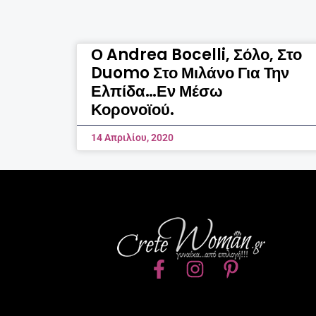
Ο Andrea Bocelli, Σόλο, Στο
Duomo Στο Μιλάνο Για Την
Ελπίδα…εν Μέσω
Κορονοϊού.
14 Απριλίου, 2020
F
I
P
a
n
i
c
s
n