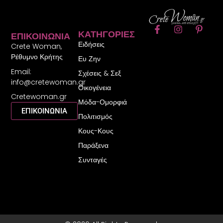
F
I
P
ΚΑΤΗΓΟΡΊΕΣ
ΕΠΙΚΟΙΝΩΝΊΑ
a
n
i
Ειδήσεις
c
s
n
Crete Woman,
e
t
t
Ρέθυμνο Κρήτης
Ευ Ζην
b
a
e
Email:
o
g
r
Σχέσεις & Σεξ
o
r
e
info@cretewoman.gr
Οικογένεια
k
a
s
Cretewoman.gr
-
m
t
Μόδα-Ομορφιά
f
-
ΕΠΙΚΟΙΝΩΝΙΑ
Πολιτισμός
p
Κους-Κους
Παράξενα
Συνταγές