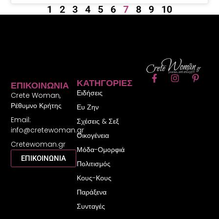
1
2
3
4
5
6
7
8
9
10
F
I
P
ΚΑΤΗΓΟΡΊΕΣ
ΕΠΙΚΟΙΝΩΝΊΑ
a
n
i
Ειδήσεις
c
s
n
Crete Woman,
e
t
t
Ρέθυμνο Κρήτης
Ευ Ζην
b
a
e
Email:
o
g
r
Σχέσεις & Σεξ
o
r
e
info@cretewoman.gr
Οικογένεια
k
a
s
Cretewoman.gr
-
m
t
Μόδα-Ομορφιά
f
-
ΕΠΙΚΟΙΝΩΝΙΑ
Πολιτισμός
p
Κους-Κους
Παράξενα
Συνταγές