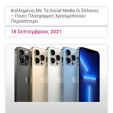
Page
Page
Page
Page
Page
Page
Page
Page
Page
Page
Κολλημένοι Με Τα Social Media Οι Έλληνες
– Ποιες Πλατφόρμες Χρησιμοποιούν
Περισσότερο
18 Σεπτεμβρίου, 2021