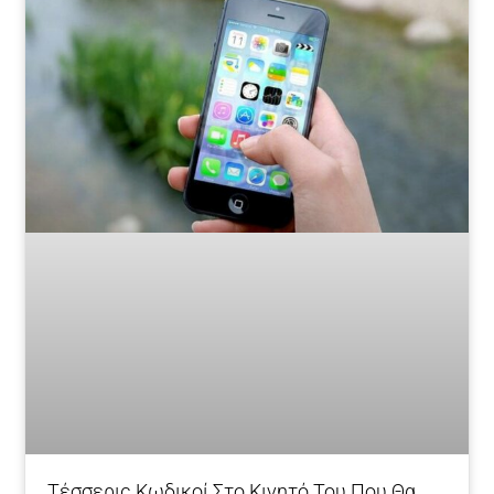
Τέσσερις Κωδικοί Στο Κινητό Του Που Θα