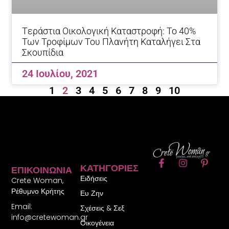
Tεράστια Οικολογική Καταστροφή: Το 40%
Των Τροφίμων Του Πλανήτη Καταλήγει Στα
Σκουπίδια
24 Ιουλίου, 2021
1
2
3
4
5
6
7
8
9
10
F
I
P
ΚΑΤΗΓΟΡΊΕΣ
ΕΠΙΚΟΙΝΩΝΊΑ
a
n
i
Ειδήσεις
c
s
n
Crete Woman,
e
t
t
Ρέθυμνο Κρήτης
Ευ Ζην
b
a
e
Email:
o
g
r
Σχέσεις & Σεξ
o
r
e
info@cretewoman.gr
Οικογένεια
k
a
s