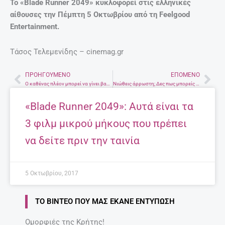
Το «Blade Runner 2049» κυκλοφορεί στις ελληνικές
αίθουσες την Πέμπτη 5 Οκτωβρίου από τη Feelgood
Entertainment.
Τάσος Τελεμενίδης – cinemag.gr
ΠΡΟΗΓΟΎΜΕΝΟ
ΕΠΌΜΕΝΟ
Prev
Nex
Ο καθένας πλέον μπορεί να γίνει βαν Γκογκ
Νιώθεις άρρωστη; Δες πως μπορείς να νιώσεις καλύτερα
«Blade Runner 2049»: Αυτά είναι τα
3 φιλμ μικρού μήκους που πρέπει
να δείτε πριν την ταινία
5 Οκτωβρίου, 2017
ΤΟ ΒΊΝΤΕΟ ΠΟΥ ΜΑΣ ΈΚΑΝΕ ΕΝΤΎΠΩΣΗ
Ομορφιές της Κρήτης!