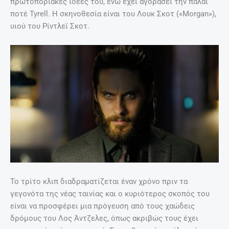
πρωτοποριακές ιδέες του, ενώ έχει αγοράσει την πάλαι
ποτέ Tyrell. Η σκηνοθεσία είναι του Λουκ Σκοτ («Morgan»),
υιού του Ρίντλεϊ Σκοτ.
Το τρίτο κλιπ διαδραματίζεται έναν χρόνο πριν τα
γεγονότα της νέας ταινίας και ο κυριότερος σκοπός του
είναι να προσφέρει μια πρόγευση από τους χαώδεις
δρόμους του Λος Άντζελες, όπως ακριβώς τους έχει