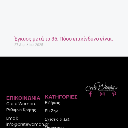
Έγκυος μετά τα 35: Πόσο επικίνδυνο είναι;
27 Απριλίου, 2025
F
I
P
ΚΑΤΗΓΟΡΊΕΣ
ΕΠΙΚΟΙΝΩΝΊΑ
a
n
i
Ειδήσεις
c
s
n
Crete Woman,
e
t
t
Ρέθυμνο Κρήτης
Ευ Ζην
b
a
e
Email:
o
g
r
Σχέσεις & Σεξ
o
r
e
info@cretewoman.gr
Οικογένεια