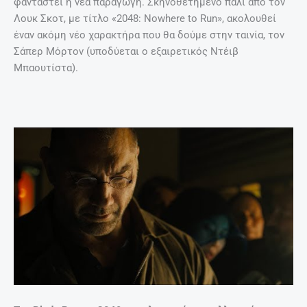
φανταστεί η νέα παραγωγή. Σκηνοθετημένο πάλι από τον
Λουκ Σκοτ, με τίτλο «2048: Nowhere to Run», ακολουθεί
έναν ακόμη νέο χαρακτήρα που θα δούμε στην ταινία, τον
Σάπερ Μόρτον (υποδύεται ο εξαιρετικός Ντέιβ
Μπαουτίστα).