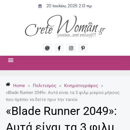
Μετάβαση
20 Ιουλίου, 2026 2:13 πμ
στο
περιεχόμενο
A
F
I
P
t
a
n
i
c
s
n
e
t
t
b
a
e
o
g
r
ΣΧΈΣΕΙΣ & ΣΕΞ
ΜΌΔΑ-ΟΜΟΡΦΙΆ
o
r
e
k
a
s
-
m
t
Home
»
Πολιτισμός
»
Κινηματογράφος
»
f
-
p
«Blade Runner 2049»: Αυτά είναι τα 3 φιλμ μικρού μήκους
που πρέπει να δείτε πριν την ταινία
«Blade Runner 2049»:
Αυτά είναι τα 3 φιλμ