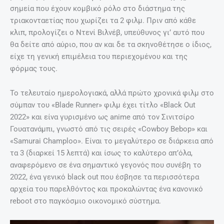
σημεία που έχουν κομβικό ρόλο στο διάστημα της
τριακονταετίας που χωρίζει τα 2 φιλμ. Πριν από κάθε
κλιπ, προλογίζει ο Ντενί Βιλνέβ, υπεύθυνος γι’ αυτό που
θα δείτε από αύριο, που αν και δε τα σκηνοθέτησε ο ίδιος,
είχε τη γενική επιμέλεια του περιεχομένου και της
φόρμας τους.
Το τελευταίο ημερολογιακά, αλλά πρώτο χρονικά φιλμ στο
σύμπαν του «Blade Runner» φιλμ έχει τίτλο «Black Out
2022» και είνα γυρισμένο ως anime από τον Σινιτσίρο
Γουατανάμπι, γνωστό από τις σειρές «Cowboy Bebop» και
«Samurai Champloo». Είναι το μεγαλύτερο σε διάρκεια από
τα 3 (διαρκεί 15 λεπτά) και ίσως το καλύτερο απ’όλα,
αναφερόμενο σε ένα σημαντικό γεγονός που συνέβη το
2022, ένα γενικό black out που έσβησε τα περισσότερα
αρχεία του παρελθόντος και προκαλώντας ένα κανονικό
reboot στο παγκόσμιο οικονομικό σύστημα.