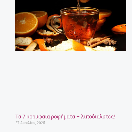
Τα 7 κορυφαία ροφήματα – λιποδιαλύτες!
27 Απριλίου, 2025