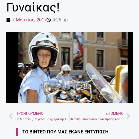
Γυναίκας!
7 Μαρτίου, 2017
4:26 μμ
ΠΡΟΗΓΟΎΜΕΝΟ
ΕΠΌΜΕΝΟ
Prev
Nex
8η Μαρτίου, Παγκόσμια ημέρα της Γυναίκας!
Οι άνθρωποι που έκαναν πράξη τον εθελοντισμό στο Φεστιβάλ Κρητικής Κουζίνας
ΤΟ ΒΊΝΤΕΟ ΠΟΥ ΜΑΣ ΈΚΑΝΕ ΕΝΤΎΠΩΣΗ