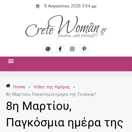
Μετάβαση
6 Αυγούστου, 2026 3:54 μμ
στο
περιεχόμενο
A
F
I
P
t
a
n
i
c
s
n
e
t
t
b
a
e
o
g
r
ΣΧΈΣΕΙΣ & ΣΕΞ
ΜΌΔΑ-ΟΜΟΡΦΙΆ
o
r
e
k
a
s
-
m
t
Home
»
Video της Ημέρας
»
f
-
p
8η Μαρτίου, Παγκόσμια ημέρα της Γυναίκας!
8η Μαρτίου,
Παγκόσμια ημέρα της