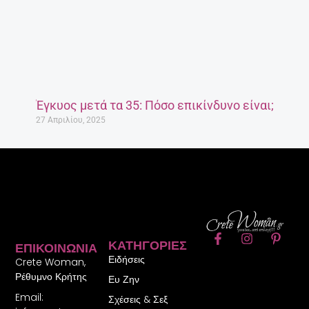
Έγκυος μετά τα 35: Πόσο επικίνδυνο είναι;
27 Απριλίου, 2025
F
I
P
ΚΑΤΗΓΟΡΊΕΣ
ΕΠΙΚΟΙΝΩΝΊΑ
a
n
i
Ειδήσεις
c
s
n
Crete Woman,
e
t
t
Ρέθυμνο Κρήτης
Ευ Ζην
b
a
e
Email:
o
g
r
Σχέσεις & Σεξ