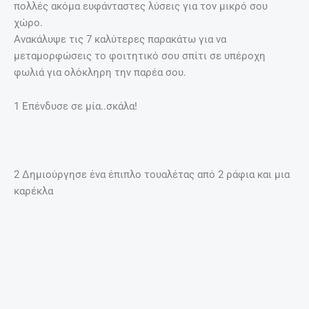
πολλές ακόμα ευφάνταστες λύσεις για τον μικρό σου
χώρο.
Ανακάλυψε τις 7 καλύτερες παρακάτω για να
μεταμορφώσεις το φοιτητικό σου σπίτι σε υπέροχη
φωλιά για ολόκληρη την παρέα σου.
1 Επένδυσε σε μία..σκάλα!
2 Δημιούργησε ένα έπιπλο τουαλέτας από 2 ράφια και μια
καρέκλα
3. Δεν έχεις χώρο για ντουλάπα; Τα παπούτσια σου
μπορούν να οργανωθούν πάνω σε ένα συρματόπλεγμα!