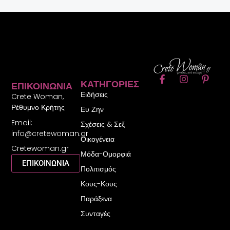
F
I
P
ΚΑΤΗΓΟΡΊΕΣ
ΕΠΙΚΟΙΝΩΝΊΑ
a
n
i
Ειδήσεις
c
s
n
Crete Woman,
e
t
t
Ρέθυμνο Κρήτης
Ευ Ζην
b
a
e
Email:
o
g
r
Σχέσεις & Σεξ
o
r
e
info@cretewoman.gr
Οικογένεια
k
a
s
Cretewoman.gr
-
m
t
Μόδα-Ομορφιά
f
-
ΕΠΙΚΟΙΝΩΝΙΑ
Πολιτισμός
p
Κους-Κους
Παράξενα
Συνταγές