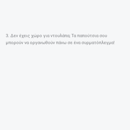
7. Εκμεταλλεύσου κάθε μικρό χώρο στο έπακρο
φτιάχνοντας μικρές ραφιέρες
D. Πηγή: missbloom.gr
ΠΡΟΗΓΟΎΜΕΝΟ
ΕΠΌΜΕΝΟ
Prev
Nex
Στην Κρήτη μετά το Ηρώδειο ο Ερωτόκριτος του Δημήτρη Μαραμή – Με ελεύθερη είσοδο
Αυτοί είναι οι υποψήφιοι για το φετινό βραβείο Booker
7 τρόποι για να διακοσμήσεις
έξυπνα το φοιτητικό σου σπίτι
14 Σεπτεμβρίου, 2017