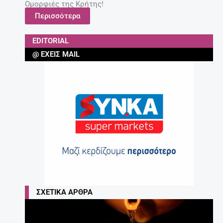
Ομορφιές της Κρήτης!
Περισσότερα
EDITORIAL
@ ΈΧΕΙΣ MAIL
ΣΧΕΤΙΚΆ ΆΡΘΡΑ