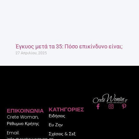
Έγκυος μετά τα 35: Πόσο επικίνδυνο είναι;
27 Απριλίου, 2025
F
I
P
ΚΑΤΗΓΟΡΊΕΣ
ΕΠΙΚΟΙΝΩΝΊΑ
a
n
i
Ειδήσεις
c
s
n
Crete Woman,
e
t
t
Ρέθυμνο Κρήτης
Ευ Ζην
b
a
e
Email:
o
g
r
Σχέσεις & Σεξ