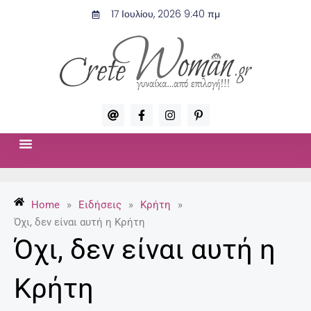
Μετάβαση
17 Ιουλίου, 2026 9:40 πμ
στο
περιεχόμενο
A
F
I
P
t
a
n
i
c
s
n
e
t
t
b
a
e
o
g
r
ΣΧΈΣΕΙΣ & ΣΕΞ
ΜΌΔΑ-ΟΜΟΡΦΙΆ
o
r
e
k
a
s
-
m
t
Home
»
Ειδήσεις
»
Κρήτη
»
f
-
p
Όχι, δεν είναι αυτή η Κρήτη
Όχι, δεν είναι αυτή η
Κρήτη