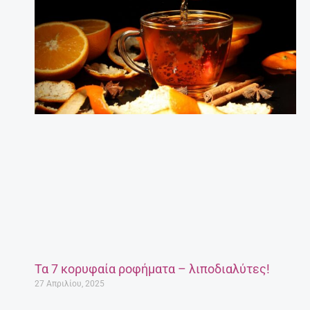
Τα 7 κορυφαία ροφήματα – λιποδιαλύτες!
27 Απριλίου, 2025