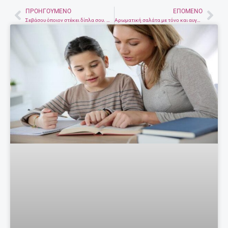
ΠΡΟΗΓΟΎΜΕΝΟ
ΕΠΌΜΕΝΟ
Prev
Nex
Σεβάσου όποιον στέκει δίπλα σου. Μην τον θεωρείς δεδομένο!
Αρωματική σαλάτα με τόνο και αυγά βραστά