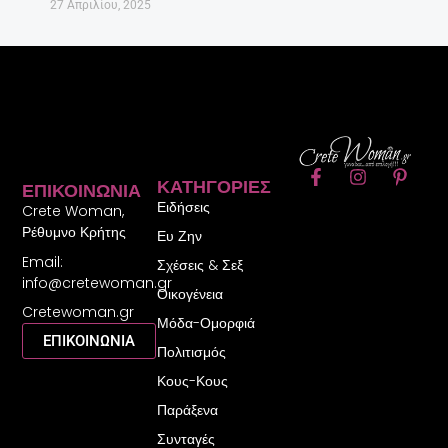
27 Απριλίου, 2025
F
I
P
ΚΑΤΗΓΟΡΊΕΣ
ΕΠΙΚΟΙΝΩΝΊΑ
a
n
i
Ειδήσεις
c
s
n
Crete Woman,
e
t
t
Ρέθυμνο Κρήτης
Ευ Ζην
b
a
e
Email:
o
g
r
Σχέσεις & Σεξ
o
r
e
info@cretewoman.gr
Οικογένεια
k
a
s
Cretewoman.gr
-
m
t
Μόδα-Ομορφιά
f
-
ΕΠΙΚΟΙΝΩΝΙΑ
Πολιτισμός
p
Κους-Κους
Παράξενα
Συνταγές