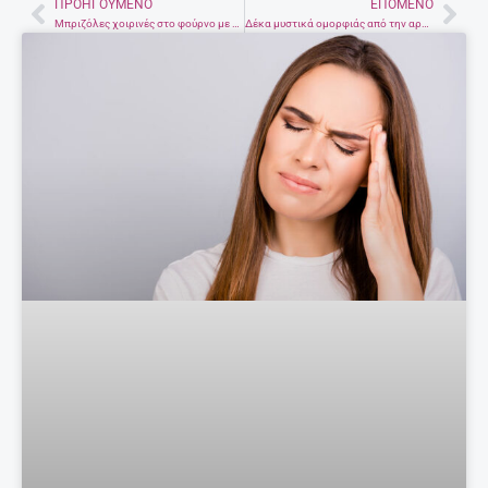
ΠΡΟΗΓΟΎΜΕΝΟ
ΕΠΌΜΕΝΟ
Prev
Nex
Μπριζόλες χοιρινές στο φούρνο με πιπεριές Φλωρίνης και μανιτάρια
Δέκα μυστικά ομορφιάς από την αρχαιότητα – Με … την υπογραφή της Κλεοπάτρας!