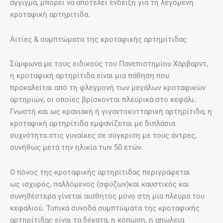
άγγιγμα, μπορεί να αποτελεί ένδειξη για τη λεγόμενη
κροταφική αρτηρίτιδα.
Αιτίες & συμπτώματα της κροταφικής αρτηρίτιδας
Σύμφωνα με τους ειδικούς του Πανεπιστημίου Χάρβαρντ,
η κροταφική αρτηρίτιδα είναι μια πάθηση που
προκαλείται από τη φλεγμονή των μεγάλων κροταφικών
αρτηριών, οι οποίες βρίσκονται πλευρικά στο κεφάλι.
Γνωστή και ως κρανιακή ή γιγαντοκυτταρική αρτηρίτιδα, η
κροταφική αρτηρίτιδα εμφανίζεται με διπλάσια
συχνότητα στις γυναίκες σε σύγκριση με τους άντρες,
συνήθως μετά την ηλικία των 50 ετών.
Ο πόνος της κροταφικής αρτηρίτιδας περιγράφεται
ως ισχυρός, παλλόμενος (σφύζων)και καυστικός και
συνηθέστερα γίνεται αισθητός μόνο στη μία πλευρά του
κεφαλιού. Τυπικά συνοδά συμπτώματα της κροταφικής
αρτηρίτιδας είναι τα δέκατα, η κόπωση, η απώλεια