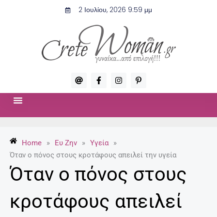
Μετάβαση
2 Ιουλίου, 2026 9:59 μμ
στο
περιεχόμενο
A
F
I
P
t
a
n
i
c
s
n
e
t
t
b
a
e
o
g
r
ΣΧΈΣΕΙΣ & ΣΕΞ
ΜΌΔΑ-ΟΜΟΡΦΙΆ
o
r
e
k
a
s
-
m
t
Home
»
Ευ Ζην
»
Υγεία
»
f
-
p
Όταν ο πόνος στους κροτάφους απειλεί την υγεία
Όταν ο πόνος στους
κροτάφους απειλεί