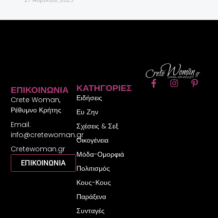
F
I
P
ΚΑΤΗΓΟΡΊΕΣ
ΕΠΙΚΟΙΝΩΝΊΑ
a
n
i
Ειδήσεις
c
s
n
Crete Woman,
e
t
t
Ρέθυμνο Κρήτης
Ευ Ζην
b
a
e
Email:
o
g
r
Σχέσεις & Σεξ
o
r
e
info@cretewoman.gr
Οικογένεια
k
a
s
Cretewoman.gr
-
m
t
Μόδα-Ομορφιά
f
-
ΕΠΙΚΟΙΝΩΝΙΑ
Πολιτισμός
p
Κους-Κους
Παράξενα
Συνταγές