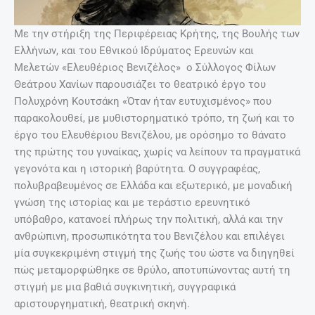
Με την στήριξη της Περιφέρειας Κρήτης, της Βουλής των
Ελλήνων, και του Εθνικού Ιδρύματος Ερευνών και
Μελετών «Ελευθέριος Βενιζέλος» ο Σύλλογος Φίλων
Θεάτρου Χανίων παρουσιάζει το θεατρικό έργο του
Πολυχρόνη Κουτσάκη «Όταν ήταν ευτυχισμένος» που
παρακολουθεί, με μυθιστορηματικό τρόπο, τη ζωή και το
έργο του Ελευθέριου Βενιζέλου, με ορόσημο το θάνατο
της πρώτης του γυναίκας, χωρίς να λείπουν τα πραγματικά
γεγονότα και η ιστορική βαρύτητα. Ο συγγραφέας,
πολυβραβευμένος σε Ελλάδα και εξωτερικό, με μοναδική
γνώση της ιστορίας και με τεράστιο ερευνητικό
υπόβαθρο, κατανοεί πλήρως την πολιτική, αλλά και την
ανθρώπινη, προσωπικότητα του Βενιζέλου και επιλέγει
μία συγκεκριμένη στιγμή της ζωής του ώστε να διηγηθεί
πώς μεταμορφώθηκε σε θρύλο, αποτυπώνοντας αυτή τη
στιγμή με μια βαθιά συγκινητική, συγγραφικά
αριστουργηματική, θεατρική σκηνή.