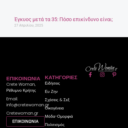
Έγκυος μετά τα 35: Πόσο επικίνδυνο είναι;
27 Απριλίου, 2025
F
I
P
ΚΑΤΗΓΟΡΊΕΣ
ΕΠΙΚΟΙΝΩΝΊΑ
a
n
i
Ειδήσεις
c
s
n
Crete Woman,
e
t
t
Ρέθυμνο Κρήτης
Ευ Ζην
b
a
e
Email:
o
g
r
Σχέσεις & Σεξ
o
r
e
info@cretewoman.gr
Οικογένεια
k
a
s
Cretewoman.gr
-
m
t
Μόδα-Ομορφιά
f
-
ΕΠΙΚΟΙΝΩΝΙΑ
Πολιτισμός
p