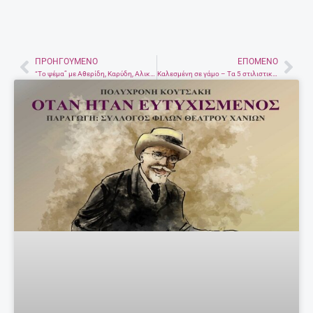
ΠΡΟΗΓΟΎΜΕΝΟ
ΕΠΌΜΕΝΟ
Prev
Nex
“Το ψέμα” με Αθερίδη, Καρύδη, Αλικάκη και Κάππα στο κηποθέατρο Νίκος Καζαντζάκης
Kαλεσμένη σε γάμο – Τα 5 στιλιστικά λάθη που πρέπει να αποφύγεις