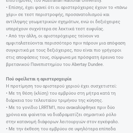
επιστήμονες του Australian National University.
• Επίσης, έχει φανεί ότι οι αριστερόχειρες έχουν το «πάνω
χέρι» σε τεστ περιστροφής, προσανατολισμού και
αντίληψης γεωμετρικών σχημάτων, ενώ οι δεξιόχειρες
υπερέχουν συχνότερα σε λεκτικά τεστ ευφυΐας.
• Από την άλλη, οι αριστερόχειρες τείνουν να
αμφιταλατεύονται περισσότερο πριν πάρουν μια απόφαση
συγκριτικά με τους δεξιόχειρες, που είναι πιο γρήγοροι
στις αποφάσεις τους, σύμφωνα με πρόσφατη έρευνα του
βρετανικού Πανεπιστημίου του Abertay Dundee.
Πού οφείλεται η αριστεροχειρία
Η προτίμηση του αριστερού χεριού έχει συσχετιστεί:
• Με τη θέση (κλίση) του εμβρύου στη μήτρα κατά τη
διάρκεια του τελευταίου τριμήνου της κύησης.
• Με το γονίδιο LRRTM1, που ανακαλύφθηκε πριν δύο
χρόνια και φαίνεται να διαδραματίζει σημαντικό ρόλο
στην κατανομή διάφορων λειτουργιών στον εγκέφαλο.
• Με την έκθεση του εμβρύου σε υψηλότερα επίπεδα