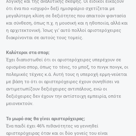
λογικής και της αναλυτικής σκέψης. Οι ειδικοί εικάζουν
ότι ένα πιο «ισχυρό» δεξί ημισφαίριο σχετίζεται με
μεγαλύτερη κλίση σε δεξιότητες που απαιτούν φαντασία
και σύνθεση, όπως π.χ. η μουσική και η ηθοποιία, αλλά και
η αρχιτεκτονική. Ίσως γι’ αυτό πολλοί αριστερόχειρες
διακρίνονται σε αυτούς τους τομείς.
Καλύτεροι στα σπορ;
Έχει διαπιστωθεί ότι οι αριστερόχειρες υπερέχουν σε
ορισμένα σπορ, όπως το τένις, το μποξ, το πινγκ πονγκ, οι
πολεμικές τέχνες κ.ά. Αυτή τους η υπεροχή ερμη-νεύεται
με βάση το ότι οι αριστερόχειρες έχουν συνηθίσει να
αντιμετωπίζουν δεξιόχειρες αντιπάλους, ενώ οι
δεξιόχειρες δεν έχουν την αντίστοιχη εμπειρία, οπότε
μειονεκτούν.
Το μωρό σας θα γίνει αριστερόχειρας;
Ένα παιδί έχει 46% πιθανότητες να γεννηθεί
αριστερόχειρας όταν και οι δύο γονείς του είναι