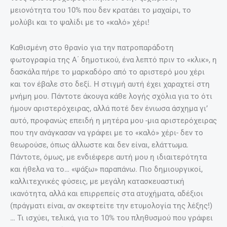
μειονότητα του 10% που δεν κρατάει το μαχαίρι, το
μολύβι και το ψαλίδι με το «καλό» χέρι!
Καθισμένη στο θρανίο για την πατροπαράδοτη
φωτογραφία της A΄ δημοτικού, ένα λεπτό πριν το «κλικ», η
δασκάλα πήρε το μαρκαδόρο από το αριστερό μου χέρι
και τον έβαλε στο δεξί. Η στιγμή αυτή έχει χαραχτεί στη
μνήμη μου. Πάντοτε άκουγα κάθε λογής σχόλια για το ότι
ήμουν αριστερόχειρας, αλλά ποτέ δεν ένιωσα άσχημα γι’
αυτό, προφανώς επειδή η μητέρα μου -μια αριστερόχειρας
που την ανάγκασαν να γράφει με το «καλό» χέρι- δεν το
θεωρούσε, όπως άλλωστε και δεν είναι, ελάττωμα.
Πάντοτε, όμως, με ενδιέφερε αυτή μου η ιδιαιτερότητα
και ήθελα να το… «ψάξω» παραπάνω. Πιο δημιουργικοί,
καλλιτεχνικές φύσεις, με μεγάλη κατασκευαστική
ικανότητα, αλλά και επιρρεπείς στα ατυχήματα, αδέξιοι
(πράγματι είναι, αν σκεφτείτε την ετυμολογία της λέξης!)
… Τι ισχύει, τελικά, για το 10% του πληθυσμού που γράφει