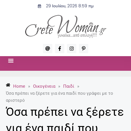
Μετάβαση
29 Ιουλίου, 2026 8:59 πμ
στο
περιεχόμενο
A
F
I
P
t
a
n
i
c
s
n
e
t
t
b
a
e
o
g
r
ΣΧΈΣΕΙΣ & ΣΕΞ
ΜΌΔΑ-ΟΜΟΡΦΙΆ
o
r
e
k
a
s
-
m
t
Home
»
Οικογένεια
»
Παιδί
»
f
-
p
Όσα πρέπει να ξέρετε για ένα παιδί που γράφει με το
αριστερό
Όσα πρέπει να ξέρετε
για ένα παιδί που