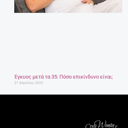
Έγκυος μετά τα 35: Πόσο επικίνδυνο είναι;
27 Απριλίου, 2025