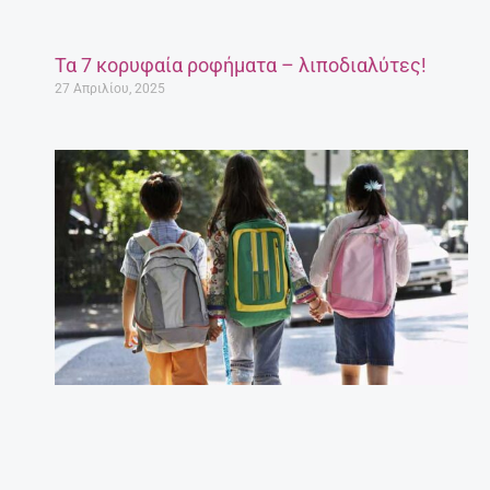
Τα 7 κορυφαία ροφήματα – λιποδιαλύτες!
27 Απριλίου, 2025