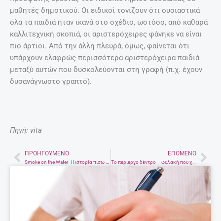
μαθητές δημοτικού. Οι ειδικοί τονίζουν ότι ουσιαστικά
όλα τα παιδιά ήταν ικανά στο σχέδιο, ωστόσο, από καθαρά
καλλιτεχνική σκοπιά, οι αριστερόχειρες φάνηκε να είναι
πιο άρτιοι. Από την άλλη πλευρά, όμως, φαίνεται ότι
υπάρχουν ελαφρώς περισσότερα αριστερόχειρα παιδιά
μεταξύ αυτών που δυσκολεύονται στη γραφή (π.χ. έχουν
δυσανάγνωστο γραπτό).
Πηγή: vita
ΠΡΟΗΓΟΎΜΕΝΟ
ΕΠΌΜΕΝΟ
Prev
Nex
Smoke on the Water -Η ιστορία πίσω από θρυλικό τραγούδι των Deep Purple
To περίεργο δέντρο – φυλακή που χωρά … 30 κρατούμενους