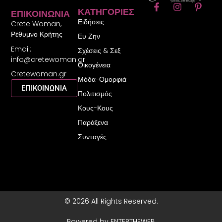
F
I
P
ΚΑΤΗΓΟΡΊΕΣ
ΕΠΙΚΟΙΝΩΝΊΑ
a
n
i
Ειδήσεις
c
s
n
Crete Woman,
e
t
t
Ρέθυμνο Κρήτης
Ευ Ζην
b
a
e
Email:
o
g
r
Σχέσεις & Σεξ
o
r
e
info@cretewoman.gr
Οικογένεια
k
a
s
Cretewoman.gr
-
m
t
Μόδα-Ομορφιά
f
-
ΕΠΙΚΟΙΝΩΝΙΑ
Πολιτισμός
p
Κους-Κους
Παράξενα
Συνταγές
© 2026 All Rights Reserved.
Powered by ENTERTHEWEB