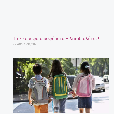
Τα 7 κορυφαία ροφήματα – λιποδιαλύτες!
27 Απριλίου, 2025