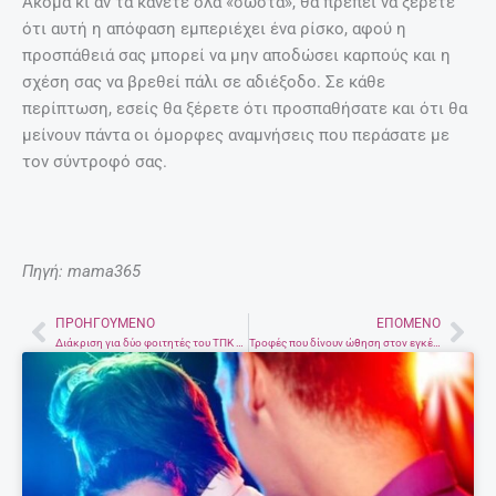
Ακόμα κι αν τα κάνετε όλα «σωστά», θα πρέπει να ξέρετε
ότι αυτή η απόφαση εμπεριέχει ένα ρίσκο, αφού η
προσπάθειά σας μπορεί να μην αποδώσει καρπούς και η
σχέση σας να βρεθεί πάλι σε αδιέξοδο. Σε κάθε
περίπτωση, εσείς θα ξέρετε ότι προσπαθήσατε και ότι θα
μείνουν πάντα οι όμορφες αναμνήσεις που περάσατε με
τον σύντροφό σας.
Πηγή: mama365
ΠΡΟΗΓΟΎΜΕΝΟ
ΕΠΌΜΕΝΟ
Prev
Nex
Διάκριση για δύο φοιτητές του ΤΠΚ στο 7ο Φεστιβάλ Ταινιών Μικρού Μήκους
Τροφές που δίνουν ώθηση στον εγκέφαλο, αυξάνουν το IQ και καθυστερούν το γήρας καθώς βοηθούν την μνήμη