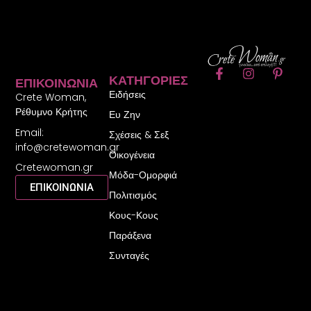
F
I
P
ΚΑΤΗΓΟΡΊΕΣ
ΕΠΙΚΟΙΝΩΝΊΑ
a
n
i
Ειδήσεις
c
s
n
Crete Woman,
e
t
t
Ρέθυμνο Κρήτης
Ευ Ζην
b
a
e
Email:
o
g
r
Σχέσεις & Σεξ
o
r
e
info@cretewoman.gr
Οικογένεια
k
a
s
Cretewoman.gr
-
m
t
Μόδα-Ομορφιά
f
-
ΕΠΙΚΟΙΝΩΝΙΑ
Πολιτισμός
p
Κους-Κους
Παράξενα
Συνταγές