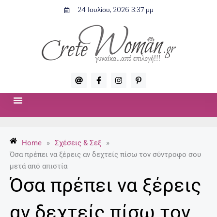
Μετάβαση
24 Ιουλίου, 2026 3:37 μμ
στο
περιεχόμενο
A
F
I
P
t
a
n
i
c
s
n
e
t
t
b
a
e
o
g
r
ΣΧΈΣΕΙΣ & ΣΕΞ
ΜΌΔΑ-ΟΜΟΡΦΙΆ
o
r
e
k
a
s
-
m
t
Home
»
Σχέσεις & Σεξ
»
f
-
p
Όσα πρέπει να ξέρεις αν δεχτείς πίσω τον σύντροφο σου
μετά από απιστία
Όσα πρέπει να ξέρεις
αν δεχτείς πίσω τον