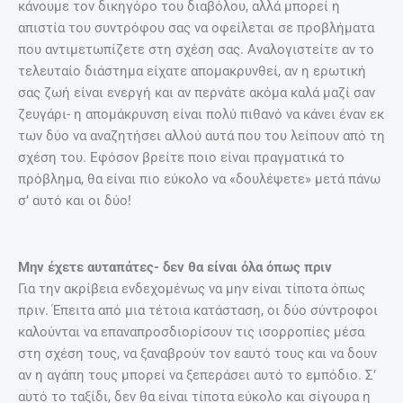
κάνουμε τον δικηγόρο του διαβόλου, αλλά μπορεί η
απιστία του συντρόφου σας να οφείλεται σε προβλήματα
που αντιμετωπίζετε στη σχέση σας. Αναλογιστείτε αν το
τελευταίο διάστημα είχατε απομακρυνθεί, αν η ερωτική
σας ζωή είναι ενεργή και αν περνάτε ακόμα καλά μαζί σαν
ζευγάρι- η απομάκρυνση είναι πολύ πιθανό να κάνει έναν εκ
των δύο να αναζητήσει αλλού αυτά που του λείπουν από τη
σχέση του. Εφόσον βρείτε ποιο είναι πραγματικά το
πρόβλημα, θα είναι πιο εύκολο να «δουλέψετε» μετά πάνω
σ’ αυτό και οι δύο!
Μην έχετε αυταπάτες- δεν θα είναι όλα όπως πριν
Για την ακρίβεια ενδεχομένως να μην είναι τίποτα όπως
πριν. Έπειτα από μια τέτοια κατάσταση, οι δύο σύντροφοι
καλούνται να επαναπροσδιορίσουν τις ισορροπίες μέσα
στη σχέση τους, να ξαναβρούν τον εαυτό τους και να δουν
αν η αγάπη τους μπορεί να ξεπεράσει αυτό το εμπόδιο. Σ’
αυτό το ταξίδι, δεν θα είναι τίποτα εύκολο και σίγουρα η