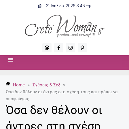
Μετάβαση
31 Ιουλίου, 2026 3:46 πμ
στο
περιεχόμενο
A
F
I
P
t
a
n
i
c
s
n
e
t
t
b
a
e
o
g
r
ΣΧΈΣΕΙΣ & ΣΕΞ
ΜΌΔΑ-ΟΜΟΡΦΙΆ
o
r
e
k
a
s
-
m
t
Home
»
Σχέσεις & Σεξ
»
f
-
p
Όσα δεν θέλουν οι άντρες στη σχέση τους και πρέπει να
αποφεύγεις
Όσα δεν θέλουν οι
άντρες στη σχέση