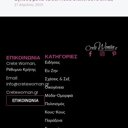
27 Απριλίου, 2025
F
I
P
ΚΑΤΗΓΟΡΊΕΣ
ΕΠΙΚΟΙΝΩΝΊΑ
a
n
i
Ειδήσεις
c
s
n
Crete Woman,
e
t
t
Ρέθυμνο Κρήτης
Ευ Ζην
b
a
e
Email:
o
g
r
Σχέσεις & Σεξ
o
r
e
info@cretewoman.gr
Οικογένεια
k
a
s
Cretewoman.gr
-
m
t
Μόδα-Ομορφιά
f
-
ΕΠΙΚΟΙΝΩΝΙΑ
Πολιτισμός
p
Κους-Κους
Παράξενα