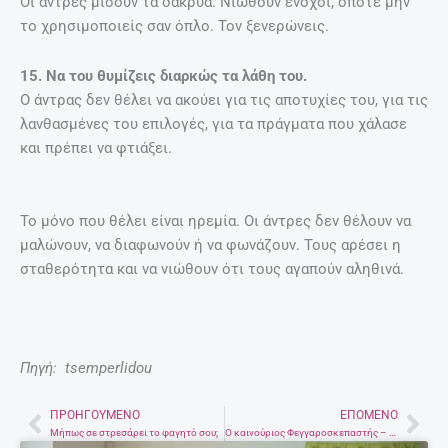
Οι άντρες μισούν τα δάκρυα. Νιώθουν ένοχοι, οπότε μην
το χρησιμοποιείς σαν όπλο. Τον ξενερώνεις.
15. Να του θυμίζεις διαρκώς τα λάθη του.
Ο άντρας δεν θέλει να ακούει για τις αποτυχίες του, για τις
λανθασμένες του επιλογές, για τα πράγματα που χάλασε
και πρέπει να φτιάξει.
Το μόνο που θέλει είναι ηρεμία. Οι άντρες δεν θέλουν να
μαλώνουν, να διαφωνούν ή να φωνάζουν. Τους αρέσει η
σταθερότητα και να νιώθουν ότι τους αγαπούν αληθινά.
Πηγή: tsemperlidou
ΠΡΟΗΓΟΎΜΕΝΟ
ΕΠΌΜΕΝΟ
Prev
Nex
Μήπως σε στρεσάρει το φαγητό σου;
Ο καινούριος Φεγγαροσκεπαστής – Δυο τελευταίες παραστάσεις στο Ρέθυμνο