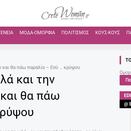
ΓΈΝΕΙΑ
ΜΌΔΑ-ΟΜΟΡΦΙΆ
ΠΟΛΙΤΙΣΜΌΣ
ΚΟΥΣ-ΚΟΥΣ
Π
ΤΟ
ου και θα πάω παραλία – Εσύ … κρύψου
Ομορ
ιλά και την
Πε
και θα πάω
ED
@ 
κρύψου