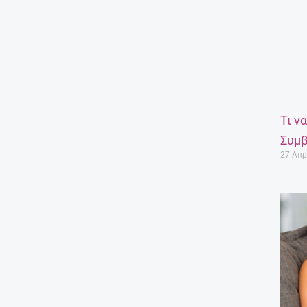
Τι ν
Συμβ
27 Απρ