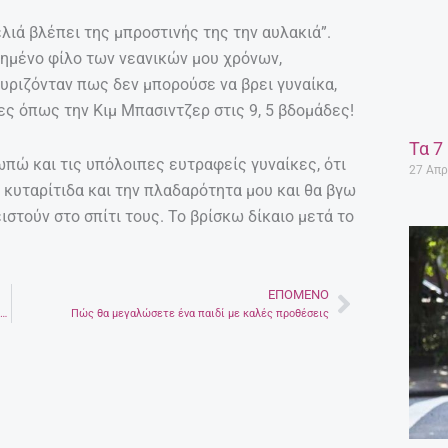
ελιά βλέπει της μπροστινής της την αυλακιά”.
απημένο φίλο των νεανικών μου χρόνων,
χυριζόνταν πως δεν μπορούσε να βρει γυναίκα,
κες όπως την Κιμ Μπασιντζερ στις 9, 5 βδομάδες!
Τα 7
πώ και τις υπόλοιπες ευτραφείς γυναίκες, ότι
27 Απρ
 κυταρίτιδα και την πλαδαρότητα μου και θα βγω
ειστούν στο σπίτι τους. Το βρίσκω δίκαιο μετά το
ΕΠΌΜΕΝΟ
Next
Τρία πολύ βρώμικα αντικείμενα στην κουζίνα που μάλλον δε γνωρίζετε
Πώς θα μεγαλώσετε ένα παιδί με καλές προθέσεις