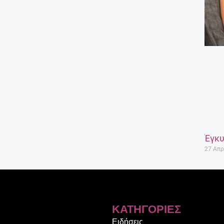
Έγκυ
27 Απρ
ΚΑΤΗΓΟΡΊΕΣ
Ειδήσεις